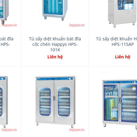
bát đĩa
Tủ sấy diệt khuẩn bát đĩa
Tủ sấy diệt khuẩn 
 HPS-
cốc chén Happys HPS-
HPS-115AP
101K
Liên hệ
Liên hệ
Add
Add
to
to
wishlist
wishlist