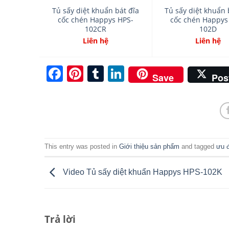
Tủ sấy diệt khuẩn bát đĩa
Tủ sấy diệt khuẩn 
cốc chén Happys HPS-
cốc chén Happys
102CR
102D
Liên hệ
Liên hệ
Facebook
Pinterest
Tumblr
LinkedIn
Save
Pos
This entry was posted in
Giới thiệu sản phẩm
and tagged
ưu đ
Video Tủ sấy diệt khuẩn Happys HPS-102K
Trả lời