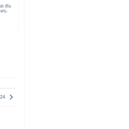
át đĩa
HPS-
024