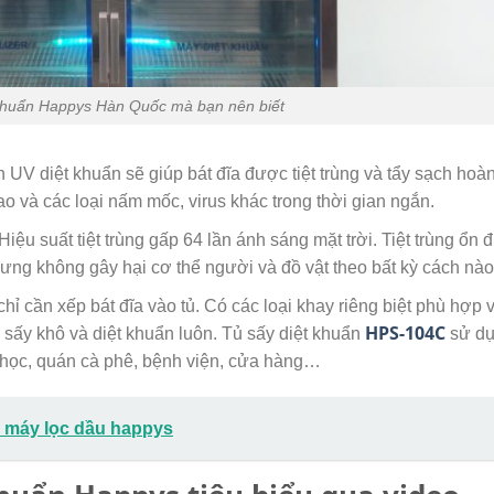
Khuẩn Happys Hàn Quốc mà bạn nên biết
 UV diệt khuẩn sẽ giúp bát đĩa được tiệt trùng và tẩy sạch hoà
o và các loại nấm mốc, virus khác trong thời gian ngắn.
Hiệu suất tiệt trùng gấp 64 lần ánh sáng mặt trời. Tiệt trùng ổn 
nhưng không gây hại cơ thể người và đồ vật theo bất kỳ cách nào
hỉ cần xếp bát đĩa vào tủ. Có các loại khay riêng biệt phù hợp 
HPS-104C
g sấy khô và diệt khuẩn luôn. Tủ sấy diệt khuẩn
sử d
g học, quán cà phê, bệnh viện, cửa hàng…
 máy lọc dầu happys