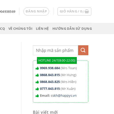
ĐĂNG NHẬP
GIỎ HÀNG /
0
904938569
₫
 CQ
VỀ CHÚNG TÔI
LIÊN HỆ
HƯỚNG DẪN SỬ DỤNG
HOTLINE 24/7(8:00-22:00)
0969.938.684
(Mrs Toan)
0868.843.815
(Mr Hưng)
0868.843.825
(Mrs Hiền)
0777.843.815
(Mr Xuân)
Email:
cskh@happys.vn
Bài viết mới