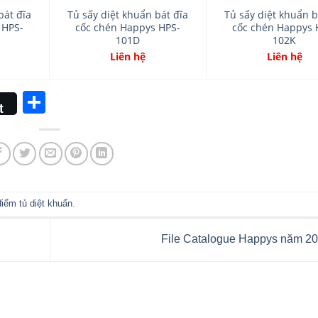
bát đĩa
Tủ sấy diệt khuẩn bát đĩa
Tủ sấy diệt khuẩn b
 HPS-
cốc chén Happys HPS-
cốc chén Happys 
101D
102K
Liên hệ
Liên hệ
Share
t
iểm tủ diệt khuẩn
.
File Catalogue Happys năm 2