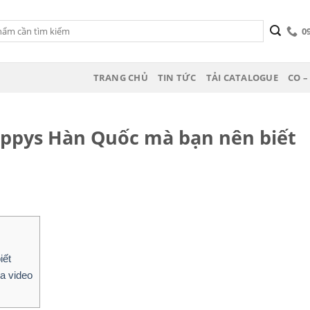
0
TRANG CHỦ
TIN TỨC
TẢI CATALOGUE
CO –
ppys Hàn Quốc mà bạn nên biết
iết
a video