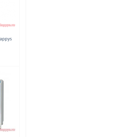
Happys
Add
to
wishlist