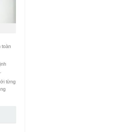
n toàn
định
.
với từng
ụng