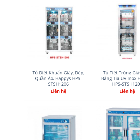
Add
to
wishlist
Tủ Diệt Khuẩn Giày, Dép,
Tủ Tiệt Trùng Gi
Quần Áo, Happys HPS-
Bằng Tia UV Inox 
STSH1206
HPS-STSH120
Liên hệ
Liên hệ
Add
to
wishlist