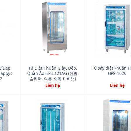
Add
Add
to
to
wishlist
wishlist
ày Dép
Tủ Diệt Khuẩn Giày, Dép,
Tủ sấy diệt khuẩn 
Happys
Quần Áo HPS-121AG (신발,
HPS-102C
2
슬리퍼, 의류 소독 캐비닛)
Liên hệ
Liên hệ
Add
Add
to
to
wishlist
wishlist