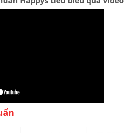
huẩn Happys tiêu biểu qua video
uẩn