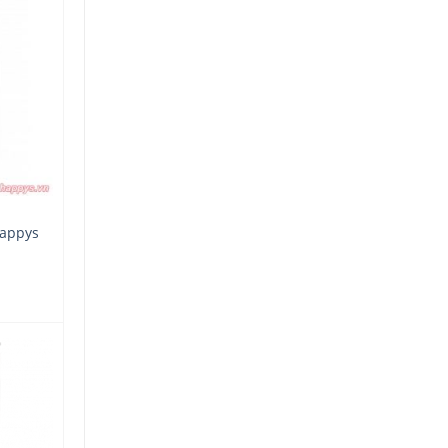
Add
to
wishlist
Happys
Add
to
wishlist