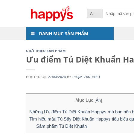
Skip
to
Tìm
kiếm:
content
DANH MỤC SẢN PHẨM
GIỚI THIỆU SẢN PHẨM
Ưu điểm Tủ Diệt Khuẩn Ha
POSTED ON
27/03/2024
BY
PHẠM VĂN HIẾU
Mục Lục
[
Ẩn
]
Những Ưu điểm Tủ Diệt Khuẩn Happys mà bạn nên b
Tìm hiểu mẫu Tủ Sấy Diệt Khuẩn Happys tiêu biểu qu
Sảm phẩm Tủ Diệt Khuẩn