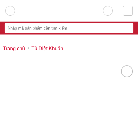
Skip
to
content
Tìm
kiếm:
Trang chủ
/
Tủ Diệt Khuẩn
Add
to
wishlist