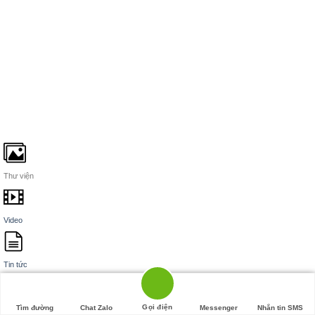
Thư viện
Video
Tin tức
Gọi điện
Tìm đường
Chat Zalo
Messenger
Nhắn tin SMS
Đánh giá