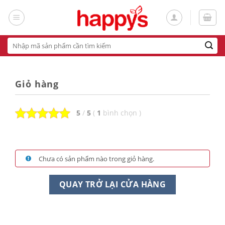
Skip
to
content
Tìm
kiếm:
Giỏ hàng
5
/
5
(
1
bình chọn
)
Chưa có sản phẩm nào trong giỏ hàng.
QUAY TRỞ LẠI CỬA HÀNG