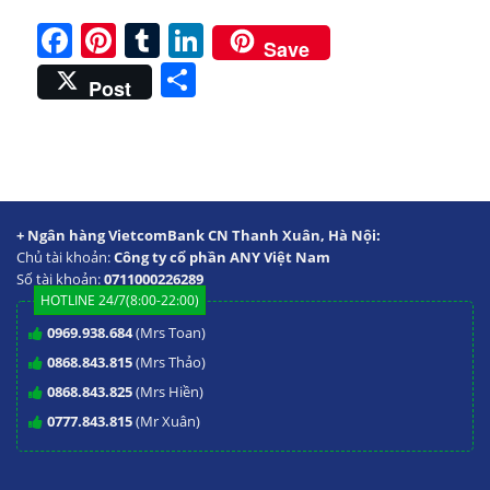
Facebook
Pinterest
Tumblr
LinkedIn
Save
Share
Post
+ Ngân hàng VietcomBank CN Thanh Xuân, Hà Nội:
Chủ tài khoản:
Công ty cổ phần ANY Việt Nam
Số tài khoản:
0711000226289
HOTLINE 24/7(8:00-22:00)
0969.938.684
(Mrs Toan)
0868.843.815
(Mrs Thảo)
0868.843.825
(Mrs Hiền)
0777.843.815
(Mr Xuân)