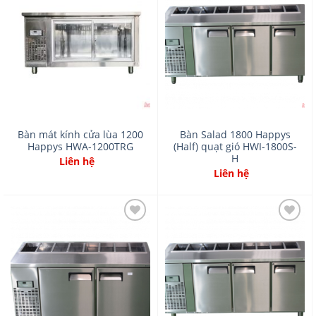
Add
Add
to
to
wishlist
wishlist
Bàn mát kính cửa lùa 1200
Bàn Salad 1800 Happys
Happys HWA-1200TRG
(Half) quạt gió HWI-1800S-
H
Liên hệ
Liên hệ
Add
Add
to
to
wishlist
wishlist