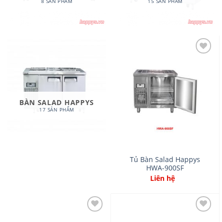
8 SẢN PHẨM
15 SẢN PHẨM
Add
to
wishlist
BÀN SALAD HAPPYS
17 SẢN PHẨM
Tủ Bàn Salad Happys
HWA-900SF
Liên hệ