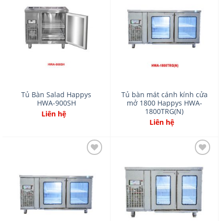
Add
Add
to
to
wishlist
wishlist
Tủ Bàn Salad Happys
Tủ bàn mát cánh kính cửa
HWA-900SH
mở 1800 Happys HWA-
1800TRG(N)
Liên hệ
Liên hệ
Add
Add
to
to
wishlist
wishlist