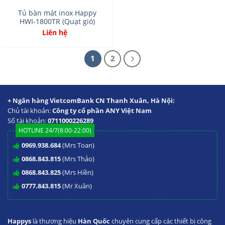
Tủ bàn mát inox Happy
HWI-1800TR (Quạt gió)
Liên hệ
1
2
+ Ngân hàng VietcomBank CN Thanh Xuân, Hà Nội:
Chủ tài khoản:
Công ty cổ phần ANY Việt Nam
Số tài khoản:
0711000226289
HOTLINE 24/7(8:00-22:00)
0969.938.684
(Mrs Toan)
0868.843.815
(Mrs Thảo)
0868.843.825
(Mrs Hiền)
0777.843.815
(Mr Xuân)
Happys
là thương hiệu
Hàn Quốc
chuyên cung cấp các thiết bị công