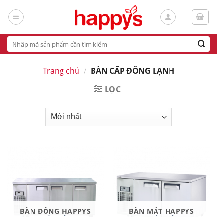
Skip
to
content
Tìm
kiếm:
Trang chủ
/
BÀN CẤP ĐÔNG LẠNH
LỌC
BÀN ĐÔNG HAPPYS
BÀN MÁT HAPPYS