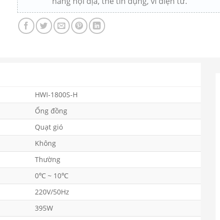
hàng nội địa, thẻ tín dụng, ví điện tử.
HWI-1800S-H
Ống đồng
Quạt gió
Không
Thường
0℃ ~ 10℃
220V/50Hz
395W