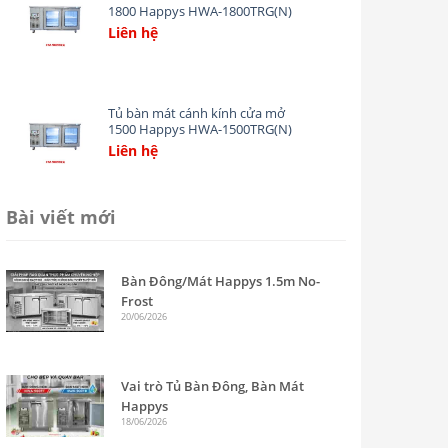
1800 Happys HWA-1800TRG(N)
Liên hệ
Add
to
wishlist
Tủ bàn mát cánh kính cửa mở
1500 Happys HWA-1500TRG(N)
Liên hệ
Add
to
wishlist
Bài viết mới
Bàn Đông/Mát Happys 1.5m No-
Frost
20/06/2026
Vai trò Tủ Bàn Đông, Bàn Mát
Happys
18/06/2026