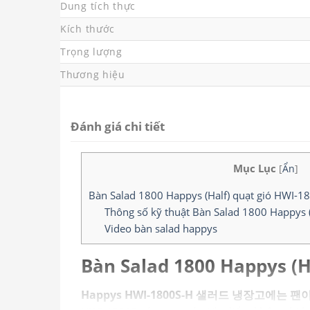
Dung tích thực
Kích thước
Trọng lượng
Thương hiệu
Đánh giá chi tiết
Mục Lục
[
Ẩn
]
Bàn Salad 1800 Happys (Half) quạt gió HWI-1
Thông số kỹ thuật Bàn Salad 1800 Happys 
Video bàn salad happys
Bàn Salad 1800 Happys (H
Happys HWI-1800S-H 샐러드 냉장고에는 