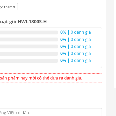
ám tuyết như ngăn đông tủ lạnh gia đình, do thiết
ọng nước thành tủ và không bị bám tuyết … nên
ọc thêm
▾
gành HORECA phục vụ các chuỗi.
quạt gió HWI-1800S-H
0%
| 0 đánh giá
0%
| 0 đánh giá
0%
| 0 đánh giá
0%
| 0 đánh giá
0%
| 0 đánh giá
sản phẩm này mới có thể đưa ra đánh giá.