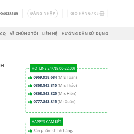
ĐĂNG NHẬP
GIỎ HÀNG /
0
904938569
₫
 CQ
VỀ CHÚNG TÔI
LIÊN HỆ
HƯỚNG DẪN SỬ DỤNG
-H
HOTLINE 24/7(8:00-22:00)
0969.938.684
(Mrs Toan)
0868.843.815
(Mrs Thảo)
0868.843.825
(Mrs Hiền)
0777.843.815
(Mr Xuân)
HAPPYS CAM KẾT
Sản phẩm chính hãng.