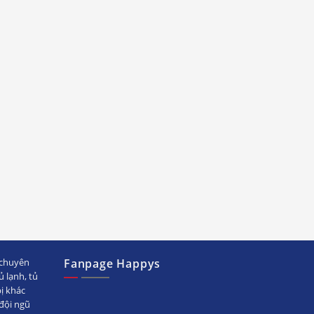
chuyên
Fanpage Happys
ủ lạnh, tủ
bị khác
ội ngũ