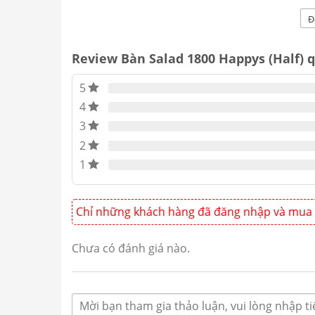
HWI-1800S có quạt gió). Ưu điểm không bị b
kế quạt gió đảo nhiệt đều nước không bị đ
Đ
được được coi là sản phẩm thiết yếu của n
Review Bàn Salad 1800 Happys (Half) 
5
4
3
2
1
Chỉ những khách hàng đã đăng nhập và mua 
Chưa có đánh giá nào.