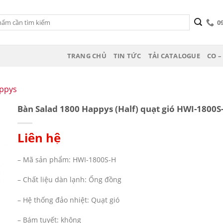
0
TRANG CHỦ
TIN TỨC
TẢI CATALOGUE
CO –
ppys
Bàn Salad 1800 Happys (Half) quạt gió HWI-1800S
Liên hệ
– Mã sản phẩm: HWI-1800S-H
t
– Chất liệu dàn lạnh: Ống đồng
– Hệ thống đảo nhiệt: Quạt gió
– Bám tuyết: không