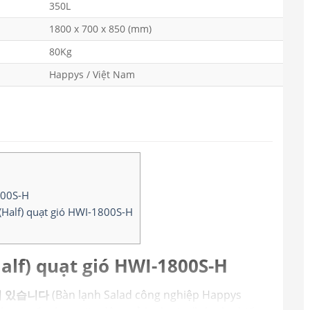
350L
1800 x 700 x 850 (mm)
80Kg
Happys / Việt Nam
800S-H
(Half) quạt gió HWI-1800S-H
alf) quạt gió HWI-1800S-H
팬이 있습니다
(Bàn lạnh Salad công nghiệp Happys