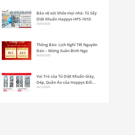
Bảo vệ sức khỏe mọi nhà: Tủ Sấy
Diệt Khuẩn Happys HPS-101D
30/03/2026
Thông Báo: Lịch Nghỉ Tết Nguyên
Đán – Mừng Xuân Bính Ngọ
06/02/2026
Vai Trò của Tủ Diệt Khuẩn Giày,
Dép, Quần Áo của Happys Đối
26/12/2025
Với Nhà Máy Sản Xuất