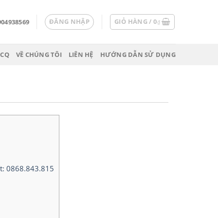
ĐĂNG NHẬP
GIỎ HÀNG /
0
904938569
₫
 CQ
VỀ CHÚNG TÔI
LIÊN HỆ
HƯỚNG DẪN SỬ DỤNG
ết: 0868.843.815