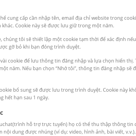
thể cung cấp cần nhập tên, email địa chỉ website trong coo
ận khác. Cookie này sẽ được lưu giữ trong một năm.
 chúng tôi sẽ thiết lập một cookie tạm thời để xác định nế
ợc gỡ bỏ khi bạn đóng trình duyệt.
 vài cookie để lưu thông tin đăng nhập và lựa chọn hiển thị
 một năm. Nếu bạn chọn “Nhớ tôi”, thông tin đăng nhập sẽ đ
ookie bổ sung sẽ được lưu trong trình duyệt. Cookie này kh
ng hết hạn sau 1 ngày.
c
chat(trình hỗ trợ trực tuyến) họ có thể thu thập thông tin 
m nội dung được nhúng (ví dụ: video, hình ảnh, bài viết, v.v