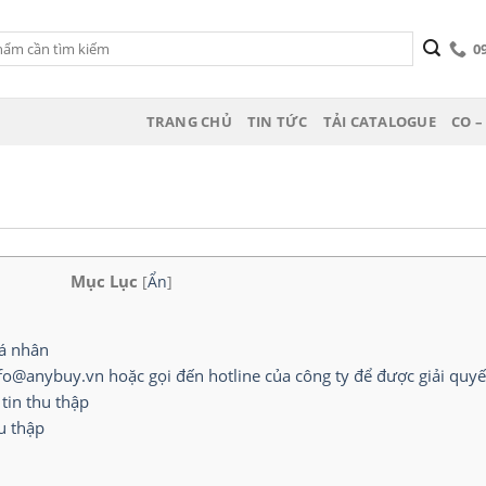
0
TRANG CHỦ
TIN TỨC
TẢI CATALOGUE
CO –
Mục Lục
[
Ẩn
]
cá nhân
nfo@anybuy.vn hoặc gọi đến hotline của công ty để được giải quy
 tin thu thập
u thập