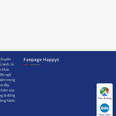
chuyên
Fanpage Happys
ủ lạnh, tủ
bị khác
ội ngũ
hiệm trong
̀ đầy
 châm của
ng là động
Tìm đường
đồng hành
Chat Zalo