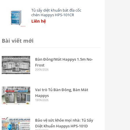
wishlist
Tủ sấy diệt khuẩn bát đĩa cốc
chén Happys HPS-101CR
Liên hệ
Add
to
wishlist
Bài viết mới
Bàn Đông/Mát Happys 1.5m No-
Frost
20/06/2026
Vai trò Tủ Bàn Đông, Bàn Mát
Happys
18/06/2026
Bảo vệ sức khỏe mọi nhà: Tủ Sấy
Diệt Khuẩn Happys HPS-101D