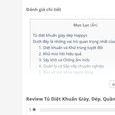
Đánh giá chi tiết
Mục Lục
[
Ẩn
]
Tủ diệt khuẩn giày dép Happys
Dưới đây là những vai trò quan trọng nhất của
1. Diệt khuẩn và Khử trùng tuyệt đối
2. Khử mùi hôi hiệu quả
3. Sấy khô và Chống ẩm mốc
4. Quản lý và Sắp xếp chuyên nghiệp
5. Bảo vệ sức khỏe người dùng
Đặc điểm nổi bật của Model HPS-STSH120
Liên hệ Công ty cổ phần ANY Việt Nam
Đ
Tủ tiệt trùng giày dép
Happys (Mod
Review Tủ Diệt Khuẩn Giày, Dép, Quầ
dụng được thiết kế để làm sạch, k
5
môi trường yêu cầu tiêu chuẩn vệ