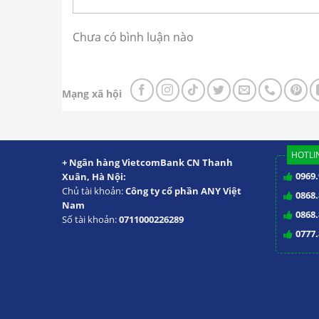
Chưa có bình luận nào
Mạng xã hội
HOTLIN
+ Ngân hàng VietcomBank CN Thanh
0969.
Xuân, Hà Nội:
Chủ tài khoản:
Công ty cổ phần ANY Việt
0868.
Nam
0868.
Số tài khoản:
0711000226289
0777.
Tủ Diệt Khuẩn Giày, Dé
Tủ diệt khuẩn giày dép H