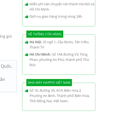
Miễn phí vận chuyển nội thành Hà Nội và
Hồ Chí Minh.
Dịch vụ giao hàng trong vòng 24h.
HỆ THỐNG CỬA HÀNG
ống gió
Hà Nội
: 25 ngõ 1, Cầu Bươu, Tân triều,
Thanh Trì
Hồ Chí Minh
: Số 1A8 đường Vũ Tông
Phan, phường An Phú, thành phố Thủ
Đức
 Quốc.
gân
NHÀ MÁY HAPPYS VIỆT NAM
Số 10, đường 3A, KCN Biên Hòa 2,
Phường An Bình, Thành phố Biên Hoà,
Tỉnh Đồng Nai, Việt Nam.