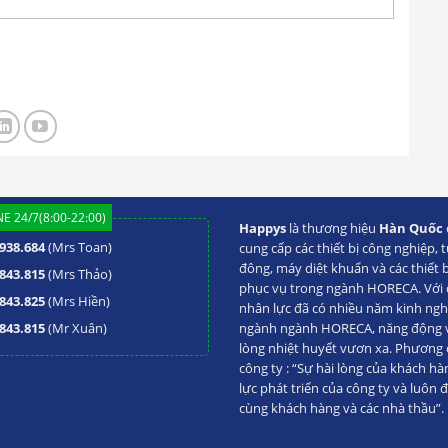
E 24/7(8:00-22:00)
Happys
là thương hiệu
Hàn Quốc
938.684
(Mrs Toan)
cung cấp các thiết bị công nghiệp, t
đông, máy diệt khuẩn và các thiết 
843.815
(Mrs Thảo)
phục vụ trong ngành HORECA. Với đ
843.825
(Mrs Hiền)
nhân lực đã có nhiều năm kinh ng
843.815
(Mr Xuân)
ngành ngành HORECA, năng động va
p, Quần Áo, Happys HPS-STSH1206
lòng nhiệt huyết vươn xa. Phương
công ty : “Sự hài lòng của khách hà
lực phát triển của công ty và luôn 
appys
cùng khách hàng và các nhà thầu”.