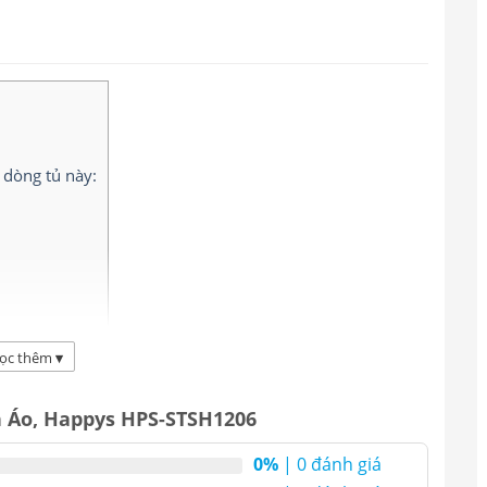
 dòng tủ này:
6:
ọc thêm
▾
el: HPS-STSH1206)
là thiết bị chuyên
n Áo, Happys HPS-STSH1206
hử trùng và bảo quản giày dép trong các
0%
| 0 đánh giá
 sinh cao như: nhà máy thực phẩm, dược