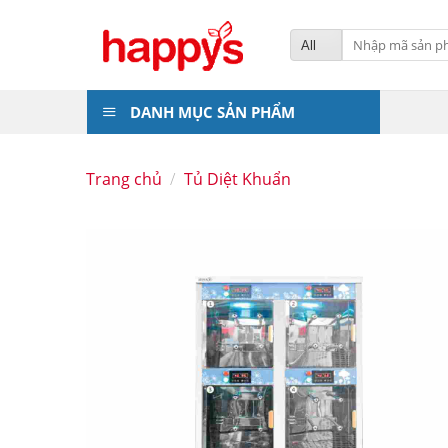
Skip
to
Tìm
kiếm:
content
DANH MỤC SẢN PHẨM
Trang chủ
/
Tủ Diệt Khuẩn
Add
to
wishlis