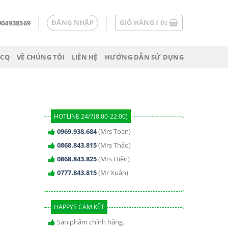
ĐĂNG NHẬP
GIỎ HÀNG /
0
904938569
₫
 CQ
VỀ CHÚNG TÔI
LIÊN HỆ
HƯỚNG DẪN SỬ DỤNG
HOTLINE 24/7(8:00-22:00)
0969.938.684
(Mrs Toan)
0868.843.815
(Mrs Thảo)
0868.843.825
(Mrs Hiền)
0777.843.815
(Mr Xuân)
HAPPYS CAM KẾT
Sản phẩm chính hãng.