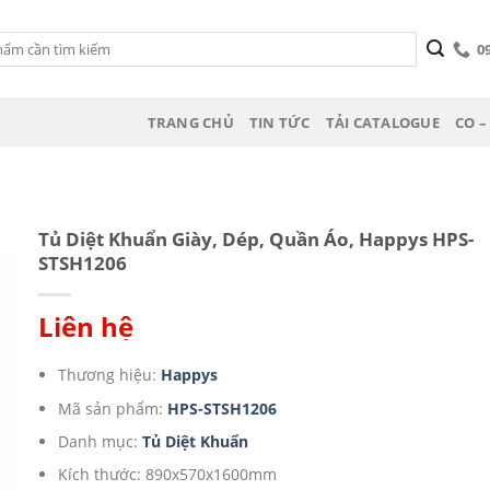
0
TRANG CHỦ
TIN TỨC
TẢI CATALOGUE
CO –
Tủ Diệt Khuẩn Giày, Dép, Quần Áo, Happys HPS-
STSH1206
Liên hệ
t
Thương hiệu:
Happys
Mã sản phẩm:
HPS-STSH1206
Danh mục:
Tủ Diệt Khuẩn
Kích thước: 890x570x1600mm