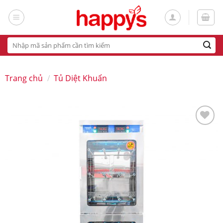
Skip
to
content
Tìm
kiếm:
Trang chủ
/
Tủ Diệt Khuẩn
Add
to
wishlist