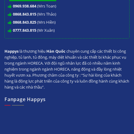
0969.938.684
(Mrs Toan)
0868.843.815
(Mrs Thảo)
0868.843.825
(Mrs Hiền)
Facebook
Pinterest
Tumblr
LinkedIn
Save
0777.843.815
(Mr Xuân)
Share
Post
Happys
là thương hiệu
Hàn Quốc
chuyên cung cấp các thiết bị công
nghiệp, tủ lạnh, tủ đông, máy diệt khuẩn và các thiết bị khác phục vụ
trong ngành HORECA. Với đội ngũ nhân lực đã có nhiều năm kinh
nghiệm trong ngành ngành HORECA, năng động và đầy lòng nhiệt
huyết vươn xa. Phương châm của công ty : “Sự hài lòng của khách
hàng là động lực phát triển của công ty và luôn đồng hành cùng khách
hàng và các nhà thầu”.
Fanpage Happys