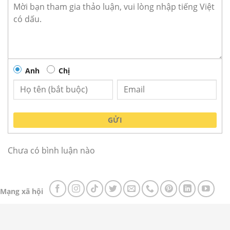
Anh
Chị
GỬI
Tủ Tiệt Trùng Giày Dép Bằng Tia UV Inox Happys HPS-
STSH1202
Chưa có bình luận nào
Tủ diệt khuẩn giày dép Happys
Thương hiệu:
Happys
Mạng xã hội
Mã sản phẩm:
HPS-STSH1202
Danh mục:
Tủ Sấy Diệt Khuẩn