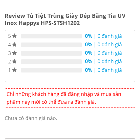
Tủ tiệt trùng giày dép
Happys (Model:
Review Tủ Tiệt Trùng Giày Dép Bằng Tia UV
Inox Happys HPS-STSH1202
HPS-STSH1202)
là thiết bị chuyên dụng
được thiết kế để làm sạch, khử trùng
0%
| 0 đánh giá
5
và bảo quản giày dép trong các môi
0%
| 0 đánh giá
4
trường yêu cầu tiêu chuẩn vệ sinh cao
0%
| 0 đánh giá
3
như: nhà máy thực phẩm, dược
0%
| 0 đánh giá
2
phẩm, bệnh viện, phòng sạch, hoặc
0%
| 0 đánh giá
1
các trường mầm học.
Chỉ những khách hàng đã đăng nhập và mua sản
phẩm này mới có thể đưa ra đánh giá.
Chưa có đánh giá nào.