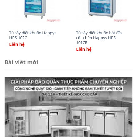
wishlist
wishlist
Tủ sấy diệt khuẩn Happys
Tủ sấy diệt khuẩn bát đĩa
HPS-102C
cốc chén Happys HPS-
101CR
Liên hệ
Liên hệ
Bài viết mới
Tủ Tiệt Trùng Giày Dép Bằng Tia UV Inox Happys HPS-
STSH1202
Dưới đây là những vai trò quan trọng
nhất của dòng tủ này: