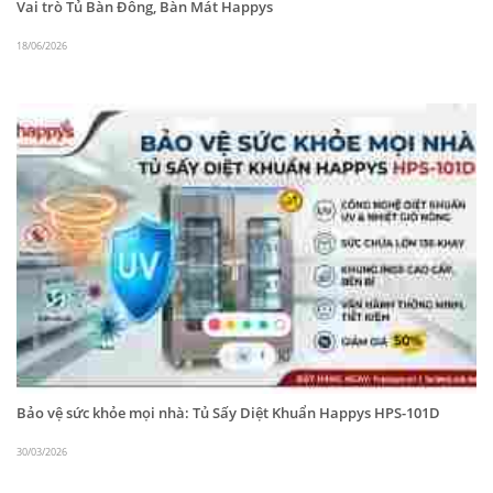
Vai trò Tủ Bàn Đông, Bàn Mát Happys
từ bên trong ra bên ngoài và nhiệt độ xâm nhập
từ bên ngoài vào bên trong.
18/06/2026
Kệ bên trong tủ cùng các dắc treo linh động có
thể điều chỉnh chia thành nhiều tầng tùy theo
nhu cầu của khách hàng.
Sử dụng chân tăng chỉ và bánh xe giúp khách
hàng dễ dàng di chuyển hơn.
2. Khử mùi hôi hiệu quả
Giày dép sau một thời gian sử dụng thường có mùi
khó chịu do mồ hôi và vi khuẩn phân hủy.
Hệ thống Ozone
có khả năng oxy hóa mạnh,
giúp loại bỏ hoàn toàn các phân tử gây mùi, giữ
Bảo vệ sức khỏe mọi nhà: Tủ Sấy Diệt Khuẩn Happys HPS-101D
cho giày dép luôn thơm tho và sạch sẽ.
30/03/2026
3. Sấy khô và Chống ẩm mốc