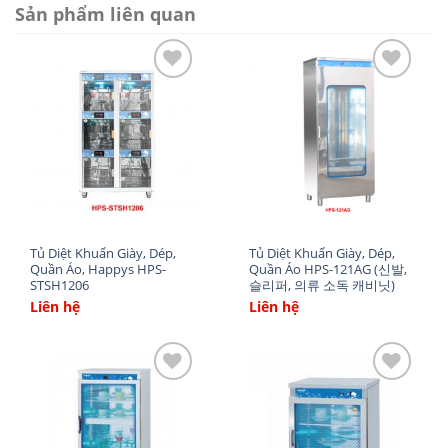
Sản phẩm liên quan
Kích thước: 645x585x1870mm
Điện áp: 220V/50Hz
Công suất: 2.31kw
Add
Add
Quạt tuần hoàn :2 cái
to
to
wishlist
wishlist
Đèn UV (Sankyo) : 4 cái
Thanh không gỉ : 24 cái
Kệ song inox : 4 cái
Tủ Diệt Khuẩn Giày, Dép,
Tủ Diệt Khuẩn Giày, Dép,
Nhiệt độ : 1~50 độ C
Quần Áo, Happys HPS-
Quần Áo HPS-121AG (신발,
STSH1206
슬리퍼, 의류 소독 캐비닛)
Khối lượng: 70 Kg
Liên hệ
Liên hệ
Xuất xứ: Nhà máy Happys tại Việt Nam
Add
Add
to
to