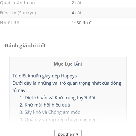
Quạt tuần hoàn
2 cái
Đèn UV (Sankyo)
4 cái
Nhiệt độ
1~50 độ C
Đánh giá chi tiết
Mục Lục
[
Ẩn
]
Tủ diệt khuẩn giày dép Happys
Dưới đây là những vai trò quan trọng nhất của dòng
tủ này:
1. Diệt khuẩn và Khử trùng tuyệt đối
2. Khử mùi hôi hiệu quả
3. Sấy khô và Chống ẩm mốc
4. Quản lý và Sắp xếp chuyên nghiệp
5. Bảo vệ sức khỏe người dùng
Đặc điểm nổi bật của Model HPS-STSH1202:
Đọc thêm
▾