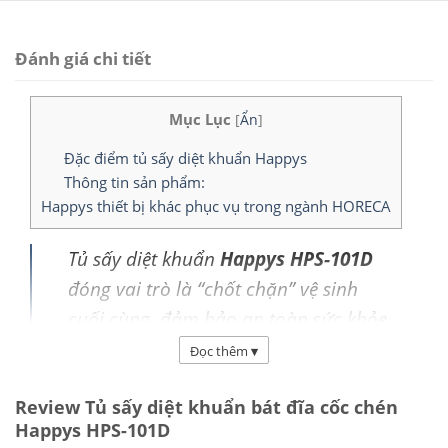
Đánh giá chi tiết
Mục Lục
[
Ẩn
]
Đặc điểm tủ sấy diệt khuẩn Happys
Thông tin sản phẩm:
Happys thiết bị khác phục vụ trong ngành HORECA
Tủ sấy diệt khuẩn
Happys HPS-101D
đóng vai trò là “chốt chặn” vệ sinh
cuối cùng, đảm bảo an toàn sức khỏe
cho người sử dụng tại các môi trường
Đọc thêm
▾
có tính đặc thù cao.
Review Tủ sấy diệt khuẩn bát đĩa cốc chén
Happys HPS-101D