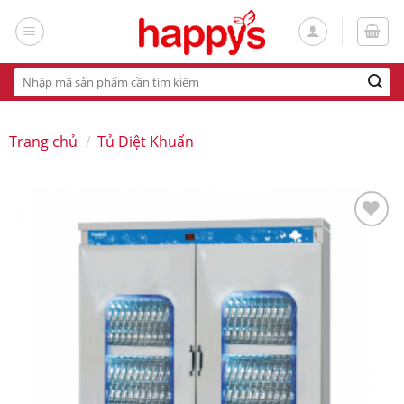
Skip
to
content
Tìm
kiếm:
Trang chủ
/
Tủ Diệt Khuẩn
Add
to
wishlist