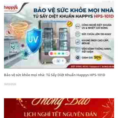
phối thiết bị lạnh Happys, máy diệt khuẩn, máy làm
đá và là đơn vị thiết kế và thi công, lắp đặt thiết bị
cho các nhà hàng, khách sạn, xí nghiệp
Bảo vệ sức khỏe mọi nhà: Tủ Sấy Diệt Khuẩn Happys HPS-101D
30/03/2026
Liên hệ Công ty cổ phần ANY Việt Nam năm 2025