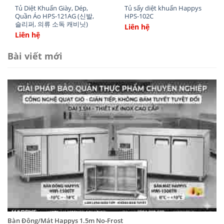
Tủ Diệt Khuẩn Giày, Dép,
Tủ sấy diệt khuẩn Happys
Quần Áo HPS-121AG (신발,
HPS-102C
Kích thước máy là 1200x600x1800 mm. Khung vỏ
슬리퍼, 의류 소독 캐비닛)
Liên hệ
bằng inox bền chắc, chống han gỉ, chịu lực tốt.
Liên hệ
Bài viết mới
Thông tin sản phẩm:
Thương hiệu:
Happys (Hàn Quốc)
Danh mục:
Tủ Diệt Khuẩn
Mã sản phẩm:
HPS-101D
Chất liệu inox: Inox
Khả năng chứa đựng: 136 khay
Tiệt trùng: 15W x 4 đèn cực tím
Nguồn điện: 220V/50Hz
Công suất: 690W
Kích thước: 1200 x 600 x 1800(mm)
Bàn Đông/Mát Happys 1.5m No-Frost