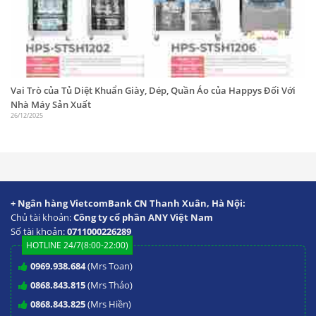
Vai Trò của Tủ Diệt Khuẩn Giày, Dép, Quần Áo của Happys Đối Với
Nhà Máy Sản Xuất
26/12/2025
+ Ngân hàng VietcomBank CN Thanh Xuân, Hà Nội:
Chủ tài khoản:
Công ty cổ phần ANY Việt Nam
Số tài khoản:
0711000226289
HOTLINE 24/7(8:00-22:00)
0969.938.684
(Mrs Toan)
0868.843.815
(Mrs Thảo)
0868.843.825
(Mrs Hiền)