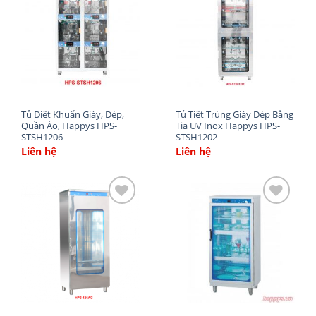
Add
Add
to
to
wishlist
wishlist
Tủ Diệt Khuẩn Giày, Dép,
Tủ Tiệt Trùng Giày Dép Bằng
Quần Áo, Happys HPS-
Tia UV Inox Happys HPS-
STSH1206
STSH1202
Liên hệ
Liên hệ
Việc sử dụng tủ sấy bát cũng rất đơn giản. Bạn chỉ
cần xếp bát đĩa vào tủ. Có các loại khay riêng biệt
Add
Add
to
to
phù hợp với từng loại bát đĩa. Sau đó bật chế độ
wishlist
wishlist
sấy, máy tự động sấy khô và diệt khuẩn luôn.
Tủ
sấy diệt khuẩn HPS-101D
sử dụng trong gia đình,
các nhà ăn, nhà bếp, các trường học, quán cà phê,
bệnh viện, cửa hàng…