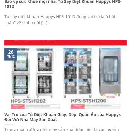
Bảo vệ sức khỏe mọi nhà: Tủ Sấy Diệt Khuẩn Happys HPS-
101D
Tủ sấy diệt khuẩn Happys HPS-101D đóng vai trò là “chốt
chặn” vệ sinh cuối [...]
26
Th12
Vai Trò của Tủ Diệt Khuẩn Giày, Dép, Quần Áo của Happys
Đối Với Nhà Máy Sản Xuất
Trong môi trường nhà máy sản xuất (đặc biệt là các ngành