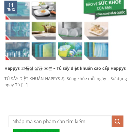
11
Th12
Happys 고품질 살균 오븐 – Tủ sấy diệt khuẩn cao cấp Happys
TỦ SẤY DIỆT KHUẨN HAPPYS 💪 Sống khỏe mỗi ngày – Sử dụng
ngay Tủ [...]