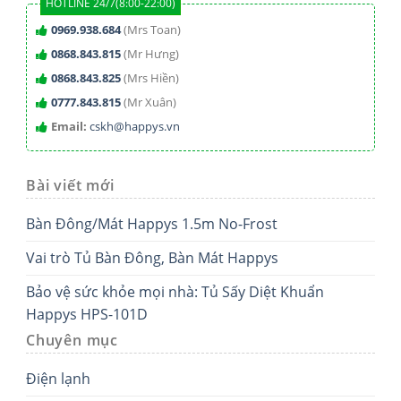
HOTLINE 24/7(8:00-22:00)
0969.938.684
(Mrs Toan)
0868.843.815
(Mr Hưng)
0868.843.825
(Mrs Hiền)
0777.843.815
(Mr Xuân)
Email:
cskh@happys.vn
Bài viết mới
Bàn Đông/Mát Happys 1.5m No-Frost
Vai trò Tủ Bàn Đông, Bàn Mát Happys
Bảo vệ sức khỏe mọi nhà: Tủ Sấy Diệt Khuẩn
Happys HPS-101D
Chuyên mục
Điện lạnh