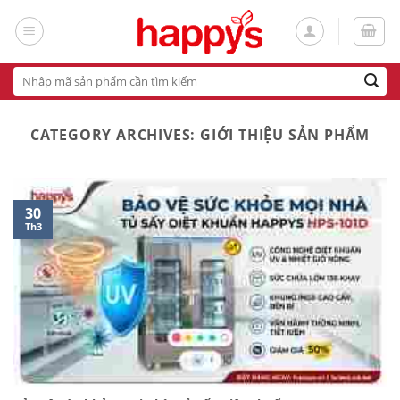
Skip
to
content
Tìm
kiếm:
CATEGORY ARCHIVES:
GIỚI THIỆU SẢN PHẨM
30
Th3