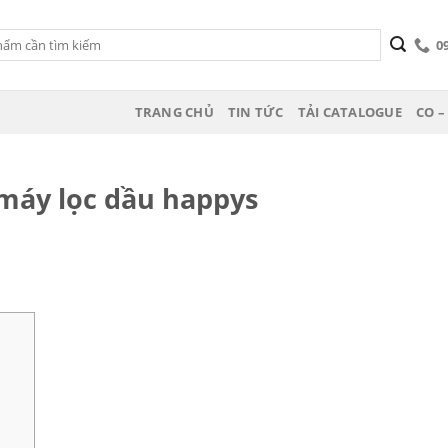
0
TRANG CHỦ
TIN TỨC
TẢI CATALOGUE
CO –
máy lọc dầu happys