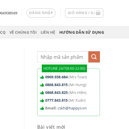
ĐĂNG NHẬP
GIỎ HÀNG /
0
904938569
₫
 CQ
VỀ CHÚNG TÔI
LIÊN HỆ
HƯỚNG DẪN SỬ DỤNG
HOTLINE 24/7(8:00-22:00)
0969.938.684
(Mrs Toan)
0868.843.815
(Mr Hưng)
0868.843.825
(Mrs Hiền)
0777.843.815
(Mr Xuân)
Email:
cskh@happys.vn
Bài viết mới