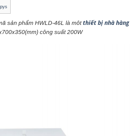
ppys
thiết bị nhà hàng
t, mã sản phẩm HWLD-46L là môt
40x700x350(mm) công suất 200W