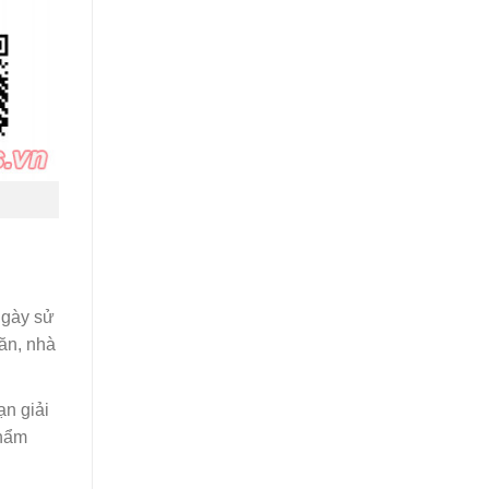
ngày sử
ăn, nhà
n giải
phẩm