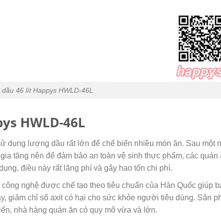
c dầu 46 lít Happys HWLD-46L
ppys HWLD-46L
ử dụng lượng dầu rất lớn để chế biến nhiều món ăn. Sau một 
 gia tăng nên để đảm bảo an toàn vệ sinh thực phẩm, các quán 
ng, điều này rất lãng phí và gây hao tốn chi phí.
 công nghệ được chế tạo theo tiêu chuẩn của Hàn Quốc giúp bạ
háy, giảm chỉ số axit có hại cho sức khỏe người tiêu dùng. Sản 
iến, nhà hàng quán ăn có quy mô vừa và lớn.