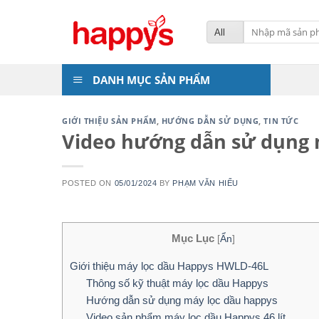
Skip
to
Tìm
kiếm:
content
DANH MỤC SẢN PHẨM
GIỚI THIỆU SẢN PHẨM
,
HƯỚNG DẪN SỬ DỤNG
,
TIN TỨC
Video hướng dẫn sử dụng 
POSTED ON
05/01/2024
BY
PHẠM VĂN HIẾU
Mục Lục
[
Ẩn
]
Giới thiệu máy lọc dầu Happys HWLD-46L
Thông số kỹ thuật máy lọc dầu Happys
Hướng dẫn sử dụng máy lọc dầu happys
Video sản phẩm máy lọc dầu Happys 46 lít