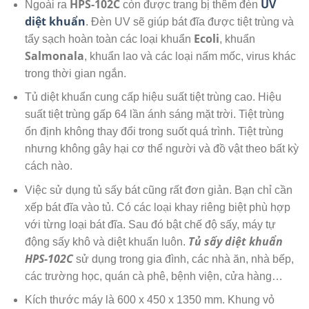
HPS-102C
UV
Ngoài ra
còn được trang bị thêm đèn
diệt khuẩn
. Đèn UV sẽ giúp bát đĩa được tiệt trùng và
Ecoli
tẩy sạch hoàn toàn các loại khuẩn
, khuẩn
Salmonala
, khuẩn lao và các loại nấm mốc, virus khác
trong thời gian ngắn.
Tủ diệt khuẩn cung cấp hiệu suất tiệt trùng cao. Hiệu
suất tiệt trùng gấp 64 lần ánh sáng mặt trời. Tiệt trùng
ổn định không thay đổi trong suốt quá trình. Tiệt trùng
nhưng không gây hại cơ thể người và đồ vật theo bất kỳ
cách nào.
Việc sử dụng tủ sấy bát cũng rất đơn giản. Bạn chỉ cần
xếp bát đĩa vào tủ. Có các loại khay riêng biệt phù hợp
với từng loại bát đĩa. Sau đó bật chế độ sấy, máy tự
Tủ sấy diệt khuẩn
động sấy khô và diệt khuẩn luôn.
HPS-102C
sử dụng trong gia đình, các nhà ăn, nhà bếp,
các trường học, quán cà phê, bệnh viện, cửa hàng…
Kích thước máy là 600 x 450 x 1350 mm. Khung vỏ