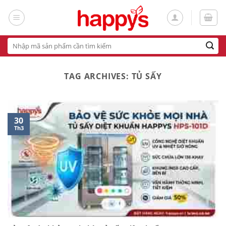
Skip
to
content
Tìm
kiếm:
TAG ARCHIVES:
TỦ SẤY
30
Th3