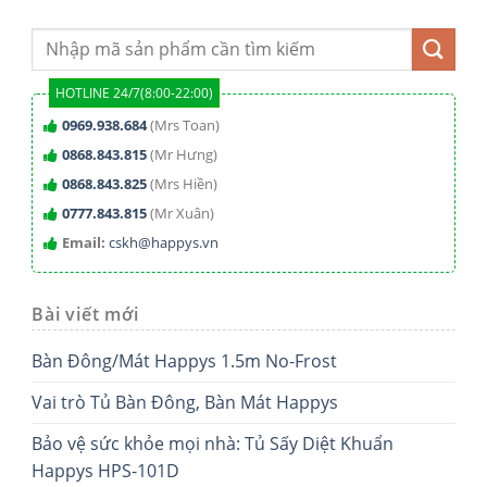
HOTLINE 24/7(8:00-22:00)
0969.938.684
(Mrs Toan)
0868.843.815
(Mr Hưng)
0868.843.825
(Mrs Hiền)
0777.843.815
(Mr Xuân)
Email:
cskh@happys.vn
Bài viết mới
Bàn Đông/Mát Happys 1.5m No-Frost
Vai trò Tủ Bàn Đông, Bàn Mát Happys
Bảo vệ sức khỏe mọi nhà: Tủ Sấy Diệt Khuẩn
Happys HPS-101D