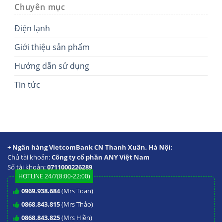
Chuyên mục
Điện lạnh
Giới thiệu sản phẩm
Hướng dẫn sử dụng
Tin tức
+ Ngân hàng VietcomBank CN Thanh Xuân, Hà Nội:
Chủ tài khoản:
Công ty cổ phần ANY Việt Nam
Số tài khoản:
0711000226289
HOTLINE 24/7(8:00-22:00)
0969.938.684
(Mrs Toan)
0868.843.815
(Mrs Thảo)
0868.843.825
(Mrs Hiền)