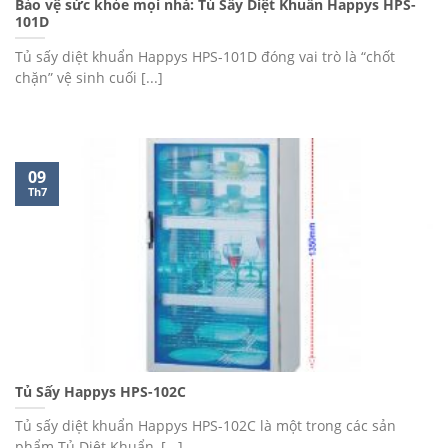
Bảo vệ sức khỏe mọi nhà: Tủ Sấy Diệt Khuẩn Happys HPS-
101D
Tủ sấy diệt khuẩn Happys HPS-101D đóng vai trò là “chốt
chặn” vệ sinh cuối [...]
09
Th7
Tủ Sấy Happys HPS-102C
Tủ sấy diệt khuẩn Happys HPS-102C là một trong các sản
phẩm Tủ Diệt Khuẩn, [...]