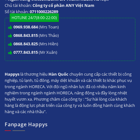
Chủ tài khoản:
Công ty cổ phần ANY Việt Nam
Số tài khoản:
0711000226289
HOTLINE 24/7(8:00-22:00)
0969.938.684
(Mrs Toan)
0868.843.815
(Mrs Thảo)
0868.843.825
(Mrs Hiền)
0777.843.815
(Mr Xuân)
Happys
là thương hiệu
Hàn Quốc
chuyên cung cấp các thiết bị công
nghiệp, tủ lạnh, tủ đông, máy diệt khuẩn và các thiết bị khác phục vụ
trong ngành HORECA. Với đội ngũ nhân lực đã có nhiều năm kinh
nghiệm trong ngành ngành HORECA, năng động và đầy lòng nhiệt
huyết vươn xa. Phương châm của công ty : “Sự hài lòng của khách
hàng là động lực phát triển của công ty và luôn đồng hành cùng khách
hàng và các nhà thầu”.
Fanpage Happys