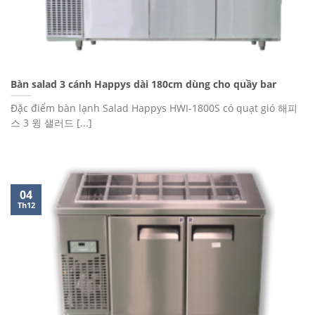
Bàn salad 3 cánh Happys dài 180cm dùng cho quầy bar
Đặc điểm bàn lạnh Salad Happys HWI-1800S có quạt gió 해피
스 3 윙 샐러드 [...]
04
Th12