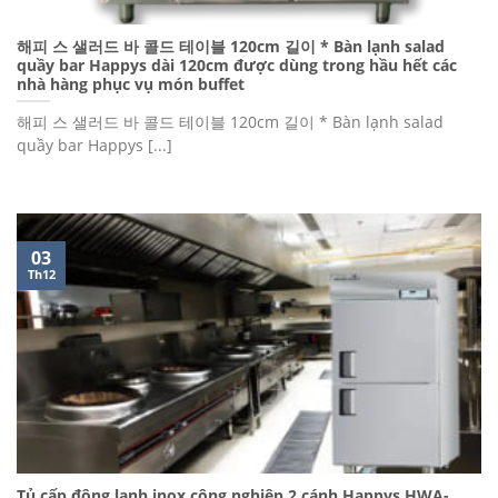
해피 스 샐러드 바 콜드 테이블 120cm 길이 * Bàn lạnh salad
quầy bar Happys dài 120cm được dùng trong hầu hết các
nhà hàng phục vụ món buffet
해피 스 샐러드 바 콜드 테이블 120cm 길이 * Bàn lạnh salad
quầy bar Happys [...]
03
Th12
Tủ cấp đông lạnh inox công nghiệp 2 cánh Happys HWA-