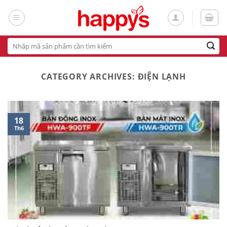
Skip
to
content
Tìm
kiếm:
CATEGORY ARCHIVES:
ĐIỆN LẠNH
18
Th6