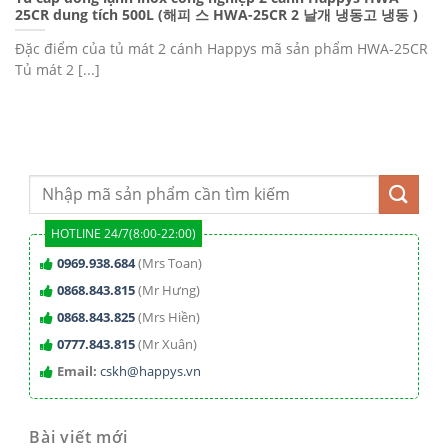
25CR dung tích 500L (해피 스 HWA-25CR 2 날개 냉동고 냉동 )
Đặc điểm của tủ mát 2 cánh Happys mã sản phẩm HWA-25CR
Tủ mát 2 [...]
HOTLINE 24/7(8:00-22:00)
0969.938.684
(Mrs Toan)
0868.843.815
(Mr Hưng)
0868.843.825
(Mrs Hiền)
0777.843.815
(Mr Xuân)
Email:
cskh@happys.vn
Bài viết mới