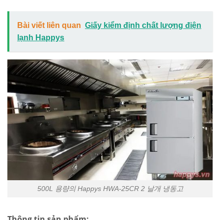
Bài viết liên quan
Giấy kiểm định chất lượng điện
lạnh Happys
500L 용량의 Happys HWA-25CR 2 날개 냉동고
Thông tin sản phẩm: