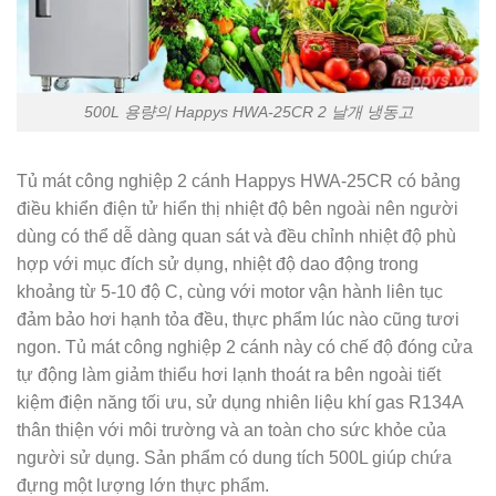
500L 용량의 Happys HWA-25CR 2 날개 냉동고
Tủ mát công nghiệp 2 cánh Happys HWA-25CR có bảng
điều khiển điện tử hiển thị nhiệt độ bên ngoài nên người
dùng có thể dễ dàng quan sát và đều chỉnh nhiệt độ phù
hợp với mục đích sử dụng, nhiệt độ dao động trong
khoảng từ 5-10 độ C, cùng với motor vận hành liên tục
đảm bảo hơi hạnh tỏa đều, thực phẩm lúc nào cũng tươi
ngon. Tủ mát công nghiệp 2 cánh này có chế độ đóng cửa
tự động làm giảm thiểu hơi lạnh thoát ra bên ngoài tiết
kiệm điện năng tối ưu, sử dụng nhiên liệu khí gas R134A
thân thiện với môi trường và an toàn cho sức khỏe của
người sử dụng. Sản phẩm có dung tích 500L giúp chứa
đựng một lượng lớn thực phẩm.