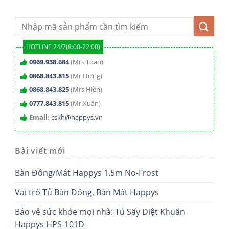
HOTLINE 24/7(8:00-22:00)
0969.938.684
(Mrs Toan)
0868.843.815
(Mr Hưng)
0868.843.825
(Mrs Hiền)
0777.843.815
(Mr Xuân)
Email:
cskh@happys.vn
Bài viết mới
Bàn Đông/Mát Happys 1.5m No-Frost
Vai trò Tủ Bàn Đông, Bàn Mát Happys
Bảo vệ sức khỏe mọi nhà: Tủ Sấy Diệt Khuẩn
Happys HPS-101D