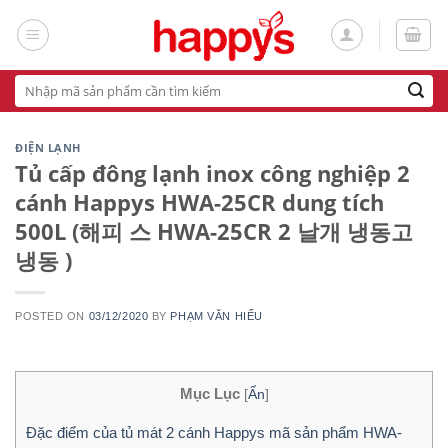
Skip
to
content
Tìm
kiếm:
ĐIỆN LẠNH
Tủ cấp đông lạnh inox công nghiệp 2
cánh Happys HWA-25CR dung tích
500L (해피 스 HWA-25CR 2 날개 냉동고
냉동 )
POSTED ON
03/12/2020
BY
PHẠM VĂN HIẾU
Mục Lục
[
Ẩn
]
Đặc điểm của tủ mát 2 cánh Happys mã sản phẩm HWA-