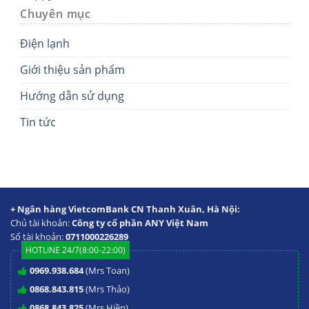
Chuyên mục
Điện lạnh
Giới thiệu sản phẩm
Hướng dẫn sử dụng
Tin tức
+ Ngân hàng VietcomBank CN Thanh Xuân, Hà Nội:
Chủ tài khoản:
Công ty cổ phần ANY Việt Nam
Số tài khoản:
0711000226289
HOTLINE 24/7(8:00-22:00)
0969.938.684
(Mrs Toan)
0868.843.815
(Mrs Thảo)
0868.843.825
(Mrs Hiền)