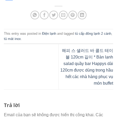
This entry was posted in
Điện lạnh
and tagged
tủ cấp đông lạnh 2 cánh
,
tủ mát inox
.
해피 스 샐러드 바 콜드 테이
블 120cm 길이 * Bàn lạnh
salad quầy bar Happys dài
120cm được dùng trong hầu
hết các nhà hàng phục vụ
món buffet
Trả lời
Email của bạn sẽ không được hiển thị công khai.
Các