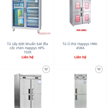
to
to
wishlist
wishlist
Tủ sấy diệt khuẩn bát đĩa
Tủ Ủ thịt Happys HWI-
cốc chén Happys HPS-
45RA
102K
Liên hệ
Liên hệ
Add
Add
to
to
wishlist
wishlist