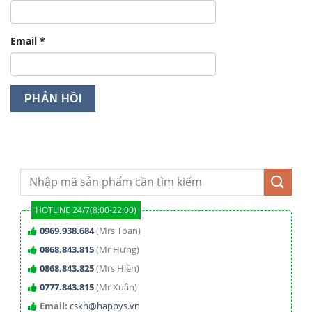
Email
*
HOTLINE 24/7(8:00-22:00)
0969.938.684
(Mrs Toan)
0868.843.815
(Mr Hưng)
0868.843.825
(Mrs Hiền)
0777.843.815
(Mr Xuân)
Email:
cskh@happys.vn