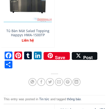
Tủ Bàn Mát Salad Topping
Happys HWA-1500TP
Liên hệ
Facebook
Pinterest
Tumblr
LinkedIn
Save
Post
Share
This entry was posted in
Tin tức
and tagged
thông báo
.