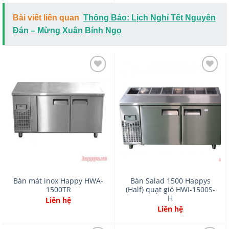
Bài viết liên quan
Thông Báo: Lịch Nghỉ Tết Nguyên
Đán – Mừng Xuân Bính Ngọ
Add
Add
to
to
wishlist
wishlist
Bàn mát inox Happy HWA-
Bàn Salad 1500 Happys
1500TR
(Half) quạt gió HWI-1500S-
H
Liên hệ
Liên hệ