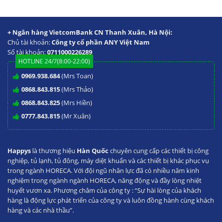
+ Ngân hàng VietcomBank CN Thanh Xuân, Hà Nội:
Chủ tài khoản:
Công ty cổ phần ANY Việt Nam
Số tài khoản:
0711000226289
HOTLINE 24/7(8:00-22:00)
0969.938.684
(Mrs Toan)
0868.843.815
(Mrs Thảo)
0868.843.825
(Mrs Hiền)
0777.843.815
(Mr Xuân)
Happys
là thương hiệu
Hàn Quốc
chuyên cung cấp các thiết bị công
nghiệp, tủ lạnh, tủ đông, máy diệt khuẩn và các thiết bị khác phục vụ
trong ngành HORECA. Với đội ngũ nhân lực đã có nhiều năm kinh
nghiệm trong ngành ngành HORECA, năng động và đầy lòng nhiệt
huyết vươn xa. Phương châm của công ty : “Sự hài lòng của khách
hàng là động lực phát triển của công ty và luôn đồng hành cùng khách
hàng và các nhà thầu”.