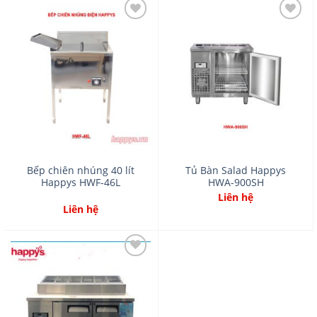
Add
Add
to
to
wishlist
wishlist
Bếp chiên nhúng 40 lít
Tủ Bàn Salad Happys
Happys HWF-46L
HWA-900SH
Liên hệ
Liên hệ
Add
to
wishlist