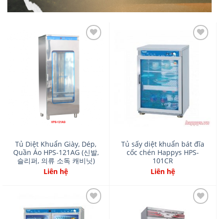
Add
Add
to
to
wishlist
wishlist
Tủ Diệt Khuẩn Giày, Dép,
Tủ sấy diệt khuẩn bát đĩa
Quần Áo HPS-121AG (신발,
cốc chén Happys HPS-
슬리퍼, 의류 소독 캐비닛)
101CR
Liên hệ
Liên hệ
Add
Add