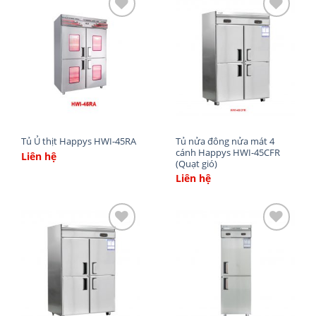
Add
Add
to
to
wishlist
wishlist
Tủ nửa đông nửa mát 4
Tủ Ủ thịt Happys HWI-45RA
cánh Happys HWI-45CFR
Liên hệ
(Quạt gió)
Liên hệ
Add
Add
to
to
wishlist
wishlist