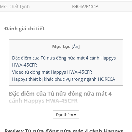
Môi chất lạnh
R404A/R134A
Đánh giá chi tiết
Mục Lục
[
Ẩn
]
Đặc điểm của Tủ nửa đông nửa mát 4 cánh Happys
HWA-45CFR
Video tủ đông mát Happys HWA-45CFR
Happys thiết bị khác phục vụ trong ngành HORECA
Đặc điểm của Tủ nửa đông nửa mát 4
cánh Happys HWA-45CFR
Tủ đông mát 4 cánh
Happys HWA-45CFR công
Đọc thêm
▾
suất 650W ngăn đông 500L và ngăn mát 500L. Thiết
kế nhỏ gọn kích thước 1240 x 830 x 1960 (mm). Sử
Review Tủ nửa đông nửa mát 4 cánh Happys