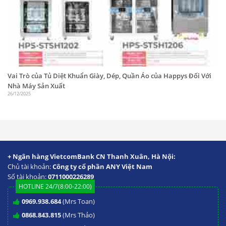
Vai Trò của Tủ Diệt Khuẩn Giày, Dép, Quần Áo của Happys Đối Với
Nhà Máy Sản Xuất
26/12/2025
+ Ngân hàng VietcomBank CN Thanh Xuân, Hà Nội:
Chủ tài khoản:
Công ty cổ phần ANY Việt Nam
Số tài khoản:
0711000226289
HOTLINE 24/7(8:00-22:00)
0969.938.684
(Mrs Toan)
0868.843.815
(Mrs Thảo)