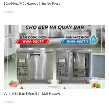
Bàn Đông/Mát Happys 1.5m No-Frost
Bảng điện tử điều khiển được đặt ở mặt trước của
20/06/2026
tủ giúp người sử dụng dễ dàng theo dõi và điều
chỉnh nhiệt độ tùy vào nhu cầu sử dụng. Ngoài ra,
tủ nửa đông nửa mát HWA-45CFR có chân đế và
bánh xe chịu lực ở đáy tủ giúp tủ đứng vững ở mọi
vị trí và giúp việc di chuyển, lắp đặt tủ trở nên dễ
dàng.
Video tủ đông mát Happys HWA-45CFR
Vai trò Tủ Bàn Đông, Bàn Mát Happys
18/06/2026