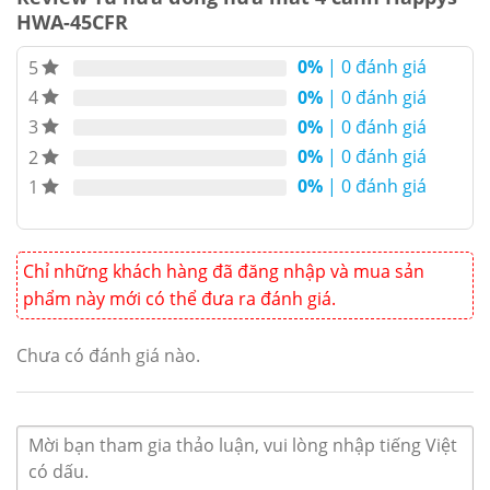
dụng điện áp 220V/50Hz. Sử dụng chất làm lạnh
HWA-45CFR
gas R134A thân thiệt môi trường.
0%
| 0 đánh giá
5
0%
| 0 đánh giá
4
0%
| 0 đánh giá
3
0%
| 0 đánh giá
2
0%
| 0 đánh giá
1
Chỉ những khách hàng đã đăng nhập và mua sản
phẩm này mới có thể đưa ra đánh giá.
Chưa có đánh giá nào.