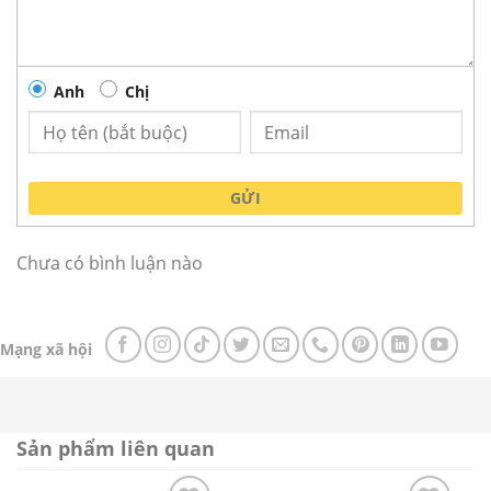
Tủ đông mát 4 cánh Happys HWA-45CFR
Anh
Chị
Tủ nửa đông nửa mát HWA-45CFR của thương
hiệu Happys có dung tích 1100 lít cho mỗi bên
tủ, chứa được khối lượng thức ăn vừa đủ, thích
GỬI
hợp để bảo quản thực phẩm cho các siêu thị,
nhà hàng, quán ăn,…
Chưa có bình luận nào
Tủ có công suất 650W đảm bảo việc vận hành
liên tục của máy.
Tủ nửa đông nửa mát HWA-45CFR được trang bị
Mạng xã hội
hệ thống làm lạnh tiên tiến. Với nhiệt độ được
giữ ổn định của ngăn mát là 0°C ~ 10°C, ngăn
đông là -10°C ~ -20°C, tủ giúp giữ nguyên độ tươi
Sản phẩm liên quan
ngon cho các loại thực phẩm như thịt cá, hải
sản, rau củ.