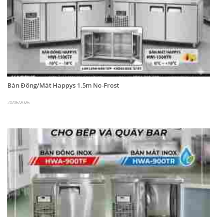
tích lớn, hiệu suất làm lạnh tối ưu, tiết kiệm diện
tích và giá thành hợp lý là những ưu điểm vượt trội
khiến cho thiết bị từ thương hiệu Happys được
nhiều khách hàng lựa chọn và tin dùng.
Bàn Đông/Mát Happys 1.5m No-Frost
20/06/2026
Tủ đông 4 cánh Happys HWA-45CF