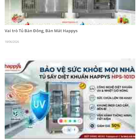
Tủ cấp đông công nghiệp Happys HWA-45CF
được sản xuất với chất liệu bằng inox, chất liệu
Vai trò Tủ Bàn Đông, Bàn Mát Happys
tốt nhất hiện nay, tủ bền đẹp theo thời gian,
sáng bóng, dễ dàng vệ sinh lau chùi, thiết kế nhỏ
18/06/2026
gọn cùng tay cầm chắc chắn, sản phẩm giúp
khách hàng có thể đóng mở cửa dễ dàng và
không mất nhiều thời gian. Tủ làm mát công
nghiệp này được thiết kế với các cạnh bo tròn,
đảm bảo an toàn cho người dùng trong quá
trình sử dụng, dưới đáy có chân đứng cùng
bánh xe chịu lực nên người dùng có thể dễ dàng
di chuyển khắp mọi nơi trong gian bếp.
Tủ đông công nghiệp 4 cánh Happys HWA-45CF
có bảng điều khiển điện tử hiển thị nhiệt độ bên
ngoài nên người dùng có thể dễ dàng quan sát
và đều chỉnh nhiệt độ phù hợp với mục đích sử