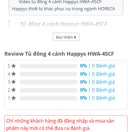
Video tủ đông 4 cánh Happys HWA-45CF
Happys thiết bị khác phục vụ trong ngành HORECA
Tủ đông 4 cánh Happys HWA-45CF
dung tích 1100L là dòng
Tủ Đông
Đọc thêm
▾
Happys
làm lạnh trực tiếp, kích thước
1240 x 830 x 1960 (mm). Sử dụng điện
Review Tủ đông 4 cánh Happys HWA-45CF
áp 220V/50Hz, điện năng tiêu thụ tối
0%
| 0 đánh giá
5
đa 650W/h. Sử dụng chất làm lạnh
0%
| 0 đánh giá
4
gas R404A thân thiệt môi trường.
0%
| 0 đánh giá
3
0%
| 0 đánh giá
2
0%
| 0 đánh giá
1
Chỉ những khách hàng đã đăng nhập và mua sản
phẩm này mới có thể đưa ra đánh giá.