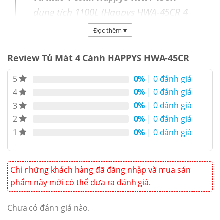
dung tích 1100L (Happys HWA-45CR 4
날개 스테인리스 스틸 냉동고, 용량
Đọc thêm
▾
1100L) là dòng
Tủ Cấp Đông Lạnh
làm
lạnh trực tiếp, dàn lạnh ống đồng,
Review Tủ Mát 4 Cánh HAPPYS HWA-45CR
kích thước 1240 x 830 x 1960 (mm). Sử
0%
| 0 đánh giá
5
dụng điện áp 220V/50Hz, điện năng
0%
| 0 đánh giá
4
tiêu thụ tối đa 450W/h, dải nhiệt độ
0%
| 0 đánh giá
3
0℃ ~ 10℃. Sử dụng chất làm lạnh gas
0%
| 0 đánh giá
2
R404A/R134A thân thiệt môi trường
0%
| 0 đánh giá
1
Chỉ những khách hàng đã đăng nhập và mua sản
phẩm này mới có thể đưa ra đánh giá.
Chưa có đánh giá nào.