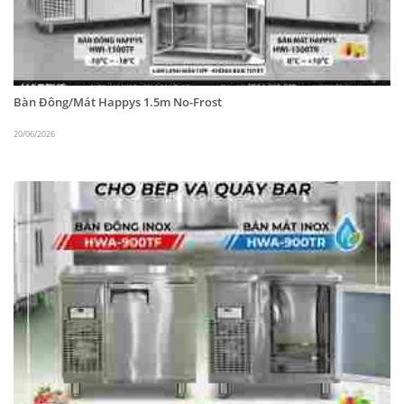
Bàn Đông/Mát Happys 1.5m No-Frost
20/06/2026
Tủ 4 cánh Mát và Đông; Làm lạnh theo phương pháp trực
tiếp
Happys thiết bị khác phục vụ trong
ngành HORECA
Happys
là thương hiệu
Hàn Quốc
chuyên cung cấp
các thiết bị công nghiệp, tủ lạnh, tủ đông, máy diệt
khuẩn và các thiết bị khác phục vụ trong ngành
HORECA.
ANY Việt Nam
hiện đang là đại lý phân