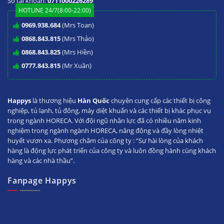
Số tài khoản:
0711000226289
HOTLINE 24/7(8:00-22:00)
0969.938.684
(Mrs Toan)
0868.843.815
(Mrs Thảo)
0868.843.825
(Mrs Hiền)
0777.843.815
(Mr Xuân)
Happys
là thương hiệu
Hàn Quốc
chuyên cung cấp các thiết bị công
nghiệp, tủ lạnh, tủ đông, máy diệt khuẩn và các thiết bị khác phục vụ
trong ngành HORECA. Với đội ngũ nhân lực đã có nhiều năm kinh
nghiệm trong ngành ngành HORECA, năng động và đầy lòng nhiệt
huyết vươn xa. Phương châm của công ty : “Sự hài lòng của khách
hàng là động lực phát triển của công ty và luôn đồng hành cùng khách
hàng và các nhà thầu”.
Fanpage Happys