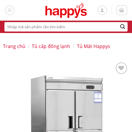
Skip
to
content
Tìm
kiếm:
Trang chủ
/
Tủ cấp đông lạnh
/
Tủ Mát Happys
Add
to
wishlist