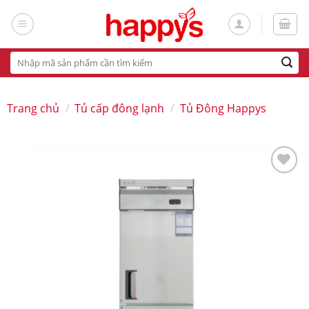
Skip
to
content
Tìm
kiếm:
Trang chủ
/
Tủ cấp đông lạnh
/
Tủ Đông Happys
Add
to
wishlist