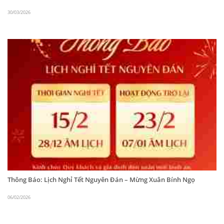
30/03/2026
Tủ đông 2 cánh Happys HWA-25CF
Happys thiết bị khác phục vụ trong
ngành HORECA
Happys
là thương hiệu
Hàn Quốc
chuyên cung cấp
Thông Báo: Lịch Nghỉ Tết Nguyên Đán – Mừng Xuân Bính Ngọ
các thiết bị công nghiệp, tủ lạnh, tủ đông, máy diệt
khuẩn và các thiết bị khác phục vụ trong ngành
06/02/2026
HORECA.
ANY Việt Nam
hiện đang là đại lý phân