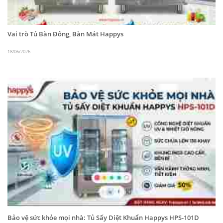
Mã sản phẩm:
HWA-25CF
Danh mục:
Tủ đông Happys
Vai trò Tủ Bàn Đông, Bàn Mát Happys
Dải nhiệt độ: -18℃ ~ 0℃
18/06/2026
Nguồn điện: 220V/50Hz
Công suất: 310W
Dung tích thực: 500L
Kích thước DxRxC: 640x830x1960(mm)
Trong lòng tủ: 520x624x1400(mm)
Trọng lượng: 90Kg
Điều khiển: Bảng điều kiển kỹ thuật số
Bên ngoài inox 304 và bên trong inox 430
Bảo vệ sức khỏe mọi nhà: Tủ Sấy Diệt Khuẩn Happys HPS-101D