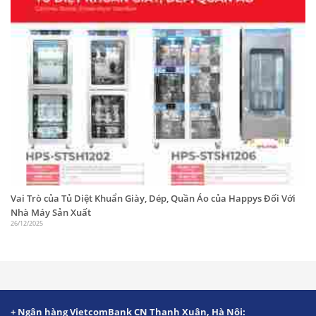
phối thiết bị lạnh Happys, máy diệt khuẩn, máy làm
đá và là đơn vị thiết kế và thi công, lắp đặt thiết bị
cho các nhà hàng, khách sạn, xí nghiệp
Facebook
Pinterest
Tumblr
LinkedIn
Save
Share
Post
Vai Trò của Tủ Diệt Khuẩn Giày, Dép, Quần Áo của Happys Đối Với
Nhà Máy Sản Xuất
26/12/2025
+ Ngân hàng VietcomBank CN Thanh Xuân, Hà Nội: