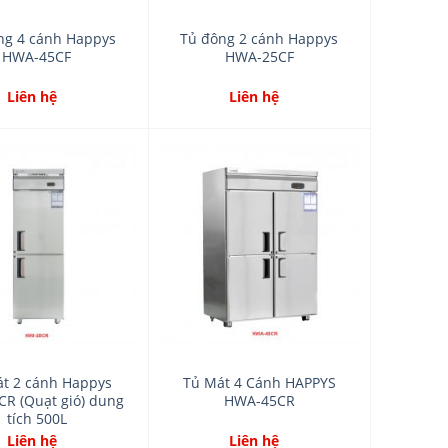
ng 4 cánh Happys
Tủ đông 2 cánh Happys
HWA-45CF
HWA-25CF
Liên hệ
Liên hệ
Add
Add
to
to
wishlist
wishlist
t 2 cánh Happys
Tủ Mát 4 Cánh HAPPYS
CR (Quạt gió) dung
HWA-45CR
tích 500L
Liên hệ
Liên hệ