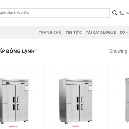
0
TRANG CHỦ
TIN TỨC
TẢI CATALOGUE
CO –
ẤP ĐÔNG LẠNH”
Showing a
Add
Add
to
to
wishlist
wishlist