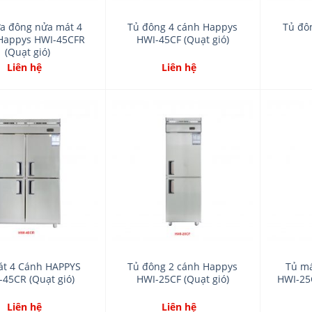
a đông nửa mát 4
Tủ đông 4 cánh Happys
Tủ đô
Happys HWI-45CFR
HWI-45CF (Quạt gió)
(Quạt gió)
Liên hệ
Liên hệ
Add
Add
to
to
wishlist
wishlist
át 4 Cánh HAPPYS
Tủ đông 2 cánh Happys
Tủ má
-45CR (Quạt gió)
HWI-25CF (Quạt gió)
HWI-25
Liên hệ
Liên hệ