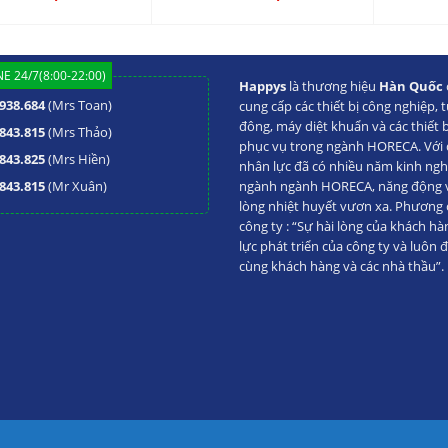
E 24/7(8:00-22:00)
Happys
là thương hiệu
Hàn Quốc
938.684
(Mrs Toan)
cung cấp các thiết bị công nghiệp, t
đông, máy diệt khuẩn và các thiết 
843.815
(Mrs Thảo)
phục vụ trong ngành HORECA. Với đ
843.825
(Mrs Hiền)
nhân lực đã có nhiều năm kinh ng
843.815
(Mr Xuân)
ngành ngành HORECA, năng động va
lòng nhiệt huyết vươn xa. Phương
công ty : “Sự hài lòng của khách hà
lực phát triển của công ty và luôn 
cùng khách hàng và các nhà thầu”.