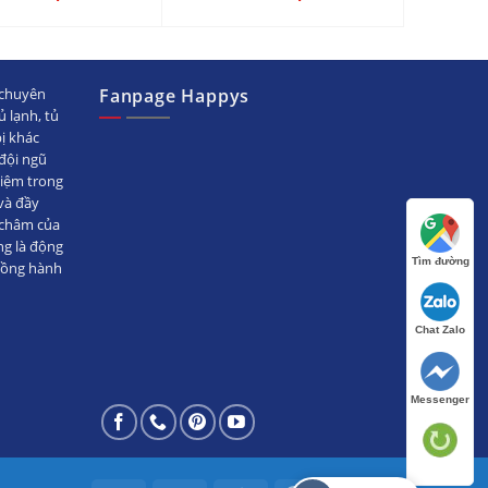
chuyên
Fanpage Happys
ủ lạnh, tủ
bị khác
ội ngũ
hiệm trong
̀ đầy
 châm của
ng là động
Tìm đường
đồng hành
Chat Zalo
Messenger