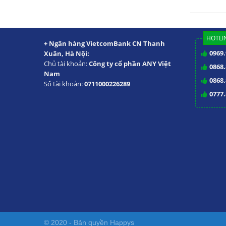
HOTLIN
+ Ngân hàng VietcomBank CN Thanh
0969.
Xuân, Hà Nội:
Chủ tài khoản:
Công ty cổ phần ANY Việt
0868.
Nam
0868.
Số tài khoản:
0711000226289
0777.
© 2020 - Bản quyền
Happys