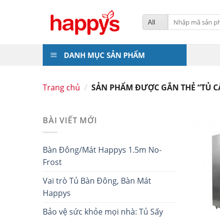
Skip
to
Tìm
kiếm:
content
DANH MỤC SẢN PHẨM
Trang chủ
/
SẢN PHẨM ĐƯỢC GẮN THẺ “TỦ C
BÀI VIẾT MỚI
Bàn Đông/Mát Happys 1.5m No-
Frost
Vai trò Tủ Bàn Đông, Bàn Mát
Happys
Bảo vệ sức khỏe mọi nhà: Tủ Sấy