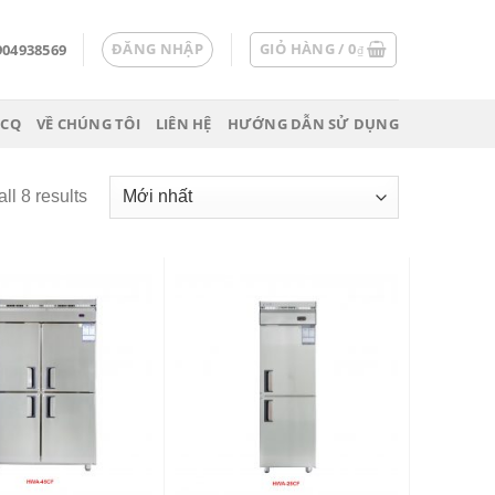
ĐĂNG NHẬP
GIỎ HÀNG /
0
904938569
₫
 CQ
VỀ CHÚNG TÔI
LIÊN HỆ
HƯỚNG DẪN SỬ DỤNG
ll 8 results
Add
Add
to
to
wishlist
wishlist