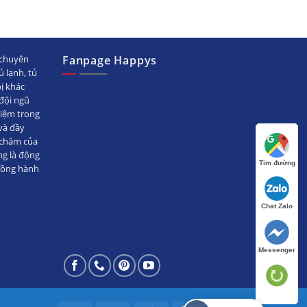
chuyên
Fanpage Happys
ủ lạnh, tủ
bị khác
ội ngũ
hiệm trong
̀ đầy
 châm của
ng là động
Tìm đường
đồng hành
Chat Zalo
Messenger