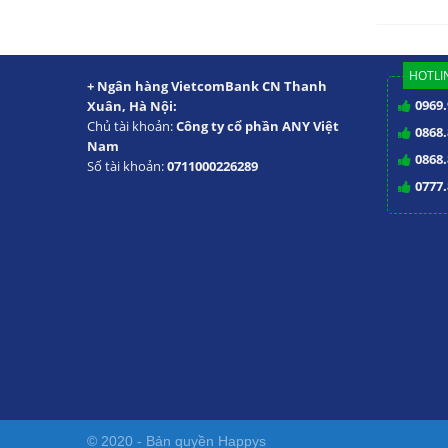
HOTLIN
+ Ngân hàng VietcomBank CN Thanh
0969.
Xuân, Hà Nội:
Chủ tài khoản:
Công ty cổ phần ANY Việt
0868.
Nam
0868.
Số tài khoản:
0711000226289
0777.
© 2020 - Bản quyền
Happys