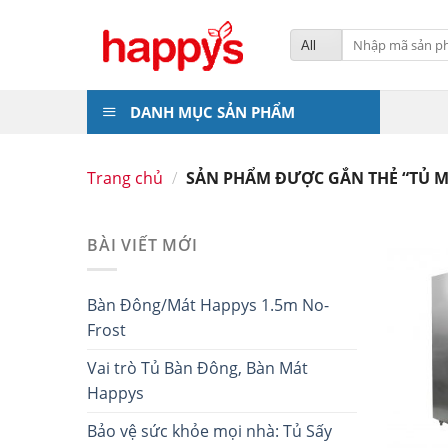
Skip
to
Tìm
kiếm:
content
DANH MỤC SẢN PHẨM
Trang chủ
/
SẢN PHẨM ĐƯỢC GẮN THẺ “TỦ M
BÀI VIẾT MỚI
Bàn Đông/Mát Happys 1.5m No-
Frost
Vai trò Tủ Bàn Đông, Bàn Mát
Happys
Bảo vệ sức khỏe mọi nhà: Tủ Sấy