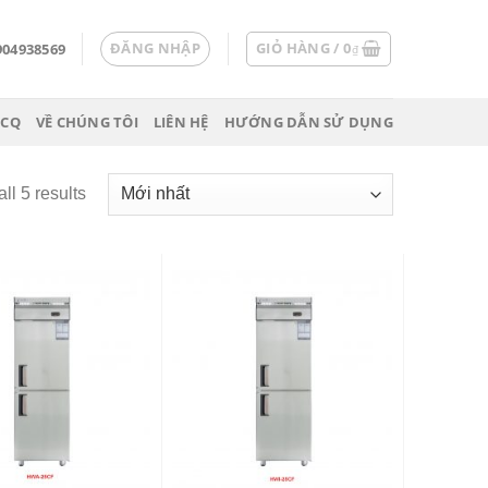
ĐĂNG NHẬP
GIỎ HÀNG /
0
904938569
₫
 CQ
VỀ CHÚNG TÔI
LIÊN HỆ
HƯỚNG DẪN SỬ DỤNG
ll 5 results
Add
Add
to
to
wishlist
wishlist