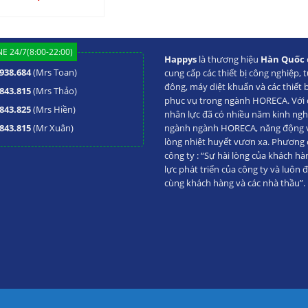
E 24/7(8:00-22:00)
Happys
là thương hiệu
Hàn Quốc
938.684
(Mrs Toan)
cung cấp các thiết bị công nghiệp, t
đông, máy diệt khuẩn và các thiết 
843.815
(Mrs Thảo)
phục vụ trong ngành HORECA. Với đ
843.825
(Mrs Hiền)
nhân lực đã có nhiều năm kinh ng
843.815
(Mr Xuân)
ngành ngành HORECA, năng động va
lòng nhiệt huyết vươn xa. Phương
công ty : “Sự hài lòng của khách hà
lực phát triển của công ty và luôn 
cùng khách hàng và các nhà thầu”.