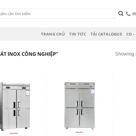
0
TRANG CHỦ
TIN TỨC
TẢI CATALOGUE
CO –
ÁT INOX CÔNG NGHIỆP”
Showing a
Add
Add
to
to
wishlist
wishlist