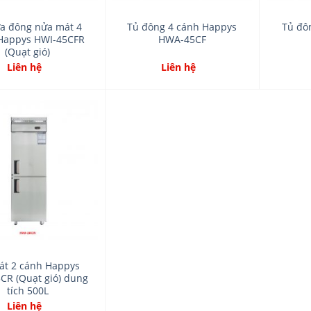
a đông nửa mát 4
Tủ đông 4 cánh Happys
Tủ đô
Happys HWI-45CFR
HWA-45CF
(Quạt gió)
Liên hệ
Liên hệ
Add
to
wishlist
át 2 cánh Happys
CR (Quạt gió) dung
tích 500L
Liên hệ