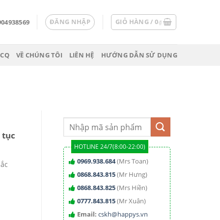
ĐĂNG NHẬP
GIỎ HÀNG /
0
904938569
₫
 CQ
VỀ CHÚNG TÔI
LIÊN HỆ
HƯỚNG DẪN SỬ DỤNG
 tục
HOTLINE 24/7(8:00-22:00)
0969.938.684
(Mrs Toan)
sắc
0868.843.815
(Mr Hưng)
0868.843.825
(Mrs Hiền)
0777.843.815
(Mr Xuân)
Email:
cskh@happys.vn