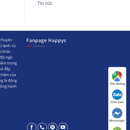
Tin tức
chuyên
Fanpage Happys
ủ lạnh, tủ
bị khác
ội ngũ
hiệm trong
̀ đầy
 châm của
ng là động
Tìm đường
đồng hành
Chat Zalo
Messenger