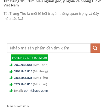
Tết Trung Thu: Tìm hiểu nguồn gốc, ý nghĩa và phong tục ở
Việt Nam
Tết Trung Thu là một lễ hội truyền thống quan trọng và đầy
màu sắc [...]
HOTLINE 24/7(8:00-22:00)
0969.938.684
(Mrs Toan)
0868.843.815
(Mr Hưng)
0868.843.825
(Mrs Hiền)
0777.843.815
(Mr Xuân)
Email:
cskh@happys.vn
Bài viết mới