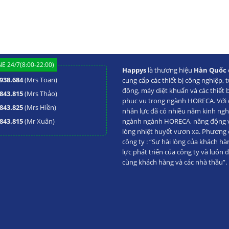
E 24/7(8:00-22:00)
Happys
là thương hiệu
Hàn Quốc
938.684
(Mrs Toan)
cung cấp các thiết bị công nghiệp, t
đông, máy diệt khuẩn và các thiết 
843.815
(Mrs Thảo)
phục vụ trong ngành HORECA. Với đ
843.825
(Mrs Hiền)
nhân lực đã có nhiều năm kinh ng
843.815
(Mr Xuân)
ngành ngành HORECA, năng động va
lòng nhiệt huyết vươn xa. Phương
công ty : “Sự hài lòng của khách hà
lực phát triển của công ty và luôn 
cùng khách hàng và các nhà thầu”.