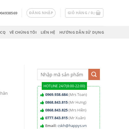
ĐĂNG NHẬP
GIỎ HÀNG /
0
904938569
₫
 CQ
VỀ CHÚNG TÔI
LIÊN HỆ
HƯỚNG DẪN SỬ DỤNG
HOTLINE 24/7(8:00-22:00)
thân
0969.938.684
(Mrs Toan)
0868.843.815
(Mr Hưng)
0868.843.825
(Mrs Hiền)
0777.843.815
(Mr Xuân)
Email:
cskh@happys.vn