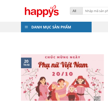
Skip
to
Tìm
kiếm:
content
DANH MỤC SẢN PHẨM
20
Th10