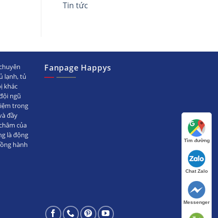
Tin tức
chuyên
Fanpage Happys
ủ lạnh, tủ
bị khác
ội ngũ
hiệm trong
̀ đầy
 châm của
ng là động
Tìm đường
đồng hành
Chat Zalo
Messenger