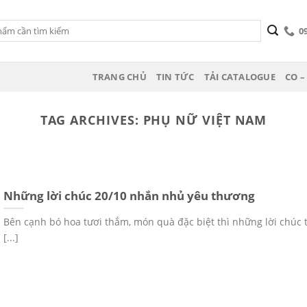
0
TRANG CHỦ
TIN TỨC
TẢI CATALOGUE
CO –
TAG ARCHIVES:
PHỤ NỮ VIỆT NAM
Những lời chúc 20/10 nhắn nhủ yêu thương
Bên cạnh bó hoa tươi thắm, món quà đặc biệt thì những lời chúc 
[...]