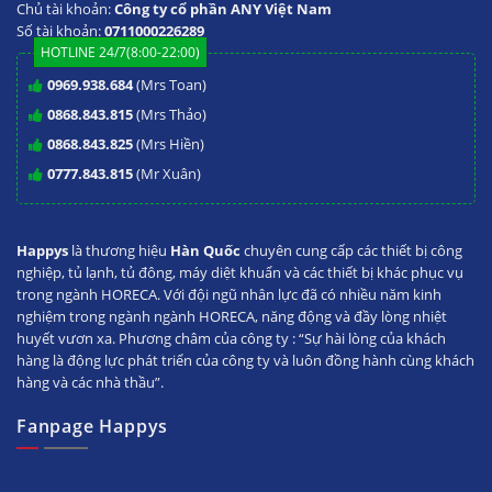
Chủ tài khoản:
Công ty cổ phần ANY Việt Nam
Số tài khoản:
0711000226289
HOTLINE 24/7(8:00-22:00)
0969.938.684
(Mrs Toan)
0868.843.815
(Mrs Thảo)
0868.843.825
(Mrs Hiền)
0777.843.815
(Mr Xuân)
Happys
là thương hiệu
Hàn Quốc
chuyên cung cấp các thiết bị công
nghiệp, tủ lạnh, tủ đông, máy diệt khuẩn và các thiết bị khác phục vụ
trong ngành HORECA. Với đội ngũ nhân lực đã có nhiều năm kinh
nghiệm trong ngành ngành HORECA, năng động và đầy lòng nhiệt
huyết vươn xa. Phương châm của công ty : “Sự hài lòng của khách
hàng là động lực phát triển của công ty và luôn đồng hành cùng khách
hàng và các nhà thầu”.
Fanpage Happys