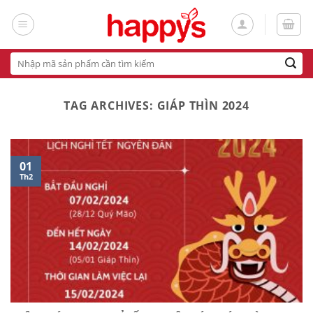
Skip
to
content
Tìm
kiếm:
TAG ARCHIVES:
GIÁP THÌN 2024
01
Th2