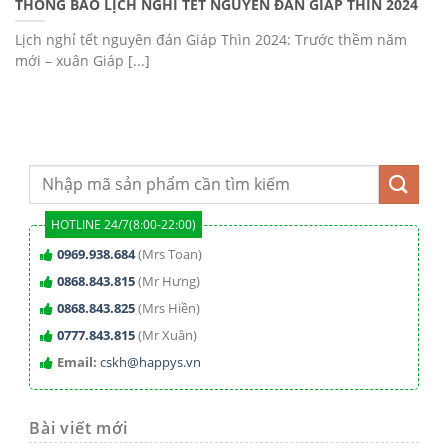
THÔNG BÁO LỊCH NGHỈ TẾT NGUYÊN ĐÁN GIÁP THÌN 2024
Lịch nghỉ tết nguyên đán Giáp Thìn 2024: Trước thềm năm
mới – xuân Giáp [...]
HOTLINE 24/7(8:00-22:00)
0969.938.684
(Mrs Toan)
0868.843.815
(Mr Hưng)
0868.843.825
(Mrs Hiền)
0777.843.815
(Mr Xuân)
Email:
cskh@happys.vn
Bài viết mới