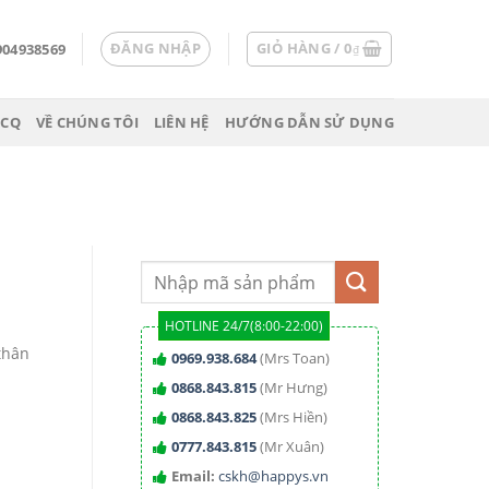
ĐĂNG NHẬP
GIỎ HÀNG /
0
904938569
₫
 CQ
VỀ CHÚNG TÔI
LIÊN HỆ
HƯỚNG DẪN SỬ DỤNG
HOTLINE 24/7(8:00-22:00)
thân
0969.938.684
(Mrs Toan)
0868.843.815
(Mr Hưng)
0868.843.825
(Mrs Hiền)
0777.843.815
(Mr Xuân)
Email:
cskh@happys.vn