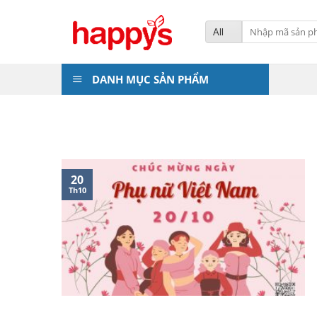
Skip
to
Tìm
kiếm:
content
DANH MỤC SẢN PHẨM
20
Th10