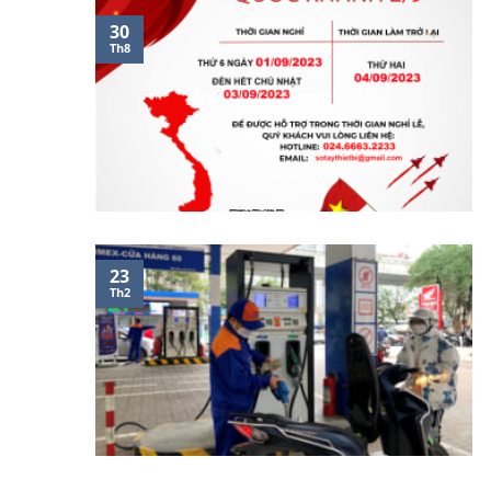
30
Th8
23
Th2