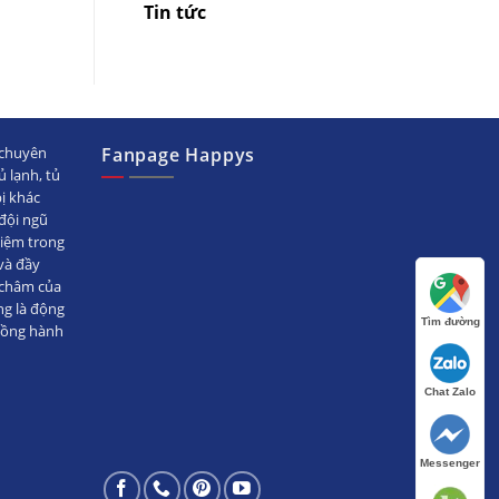
Tin tức
chuyên
Fanpage Happys
ủ lạnh, tủ
bị khác
ội ngũ
hiệm trong
̀ đầy
 châm của
ng là động
Tìm đường
đồng hành
Chat Zalo
Messenger