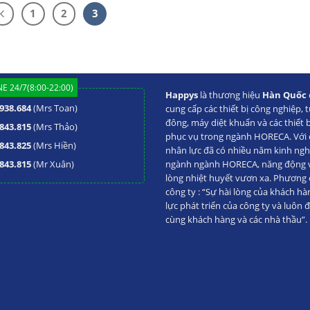
1
2
3
E 24/7(8:00-22:00)
Happys
là thương hiệu
Hàn Quốc
938.684
(Mrs Toan)
cung cấp các thiết bị công nghiệp, t
đông, máy diệt khuẩn và các thiết 
843.815
(Mrs Thảo)
phục vụ trong ngành HORECA. Với đ
843.825
(Mrs Hiền)
nhân lực đã có nhiều năm kinh ng
843.815
(Mr Xuân)
ngành ngành HORECA, năng động va
lòng nhiệt huyết vươn xa. Phương
công ty : “Sự hài lòng của khách hà
lực phát triển của công ty và luôn 
cùng khách hàng và các nhà thầu”.