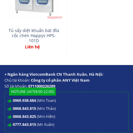
Tủ sấy diệt khuẩn bát đĩa
cốc chén Happys HPS-
101D
Liên hệ
+ Ngân hàng VietcomBank CN Thanh Xuân, Hà Nội:
Chủ tài khoản:
Công ty cổ phần ANY Việt Nam
Số tài khoản:
0711000226289
HOTLINE 24/7(8:00-22:00)
0969.938.684
(Mrs Toan)
0868.843.815
(Mrs Thảo)
0868.843.825
(Mrs Hiền)
0777.843.815
(Mr Xuân)