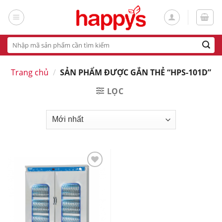
Skip
to
content
Tìm
kiếm:
Trang chủ
/
SẢN PHẨM ĐƯỢC GẮN THẺ “HPS-101D”
LỌC
Add
to
wishlist