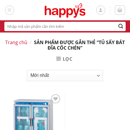
Skip
to
content
Tìm
kiếm:
Trang chủ
/
SẢN PHẨM ĐƯỢC GẮN THẺ “TỦ SẤY BÁT
ĐĨA CỐC CHÉN”
LỌC
Add
to
wishlist