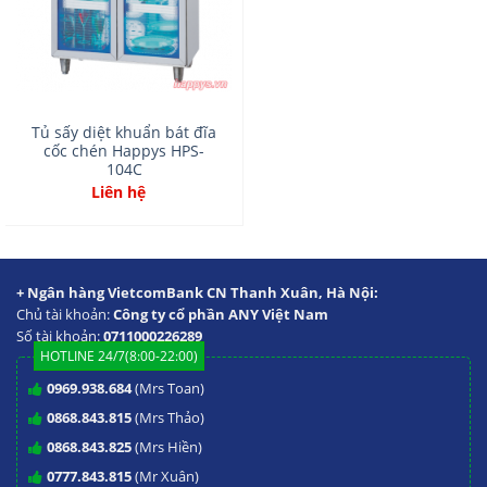
Tủ sấy diệt khuẩn bát đĩa
cốc chén Happys HPS-
104C
Liên hệ
+ Ngân hàng VietcomBank CN Thanh Xuân, Hà Nội:
Chủ tài khoản:
Công ty cổ phần ANY Việt Nam
Số tài khoản:
0711000226289
HOTLINE 24/7(8:00-22:00)
0969.938.684
(Mrs Toan)
0868.843.815
(Mrs Thảo)
0868.843.825
(Mrs Hiền)
0777.843.815
(Mr Xuân)