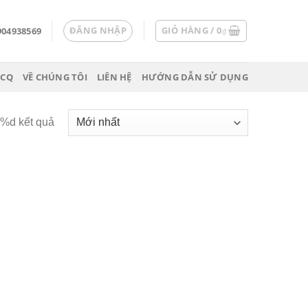
ĐĂNG NHẬP
GIỎ HÀNG /
0
904938569
₫
 CQ
VỀ CHÚNG TÔI
LIÊN HỆ
HƯỚNG DẪN SỬ DỤNG
ả %d kết quả