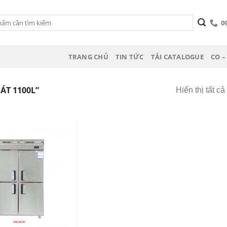
0
TRANG CHỦ
TIN TỨC
TẢI CATALOGUE
CO –
ÁT 1100L”
Hiển thị tất c
Add
to
wishlist