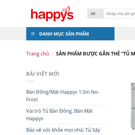
Skip
to
Tìm
kiếm:
content
DANH MỤC SẢN PHẨM
Trang chủ
/
SẢN PHẨM ĐƯỢC GẮN THẺ “TỦ M
BÀI VIẾT MỚI
Bàn Đông/Mát Happys 1.5m No-
Frost
Vai trò Tủ Bàn Đông, Bàn Mát
Happys
Bảo vệ sức khỏe mọi nhà: Tủ Sấy