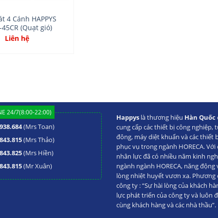
át 4 Cánh HAPPYS
-45CR (Quạt gió)
Liên hệ
E 24/7(8:00-22:00)
Happys
là thương hiệu
Hàn Quốc
938.684
(Mrs Toan)
cung cấp các thiết bị công nghiệp, t
đông, máy diệt khuẩn và các thiết 
843.815
(Mrs Thảo)
phục vụ trong ngành HORECA. Với đ
843.825
(Mrs Hiền)
nhân lực đã có nhiều năm kinh ng
843.815
(Mr Xuân)
ngành ngành HORECA, năng động va
lòng nhiệt huyết vươn xa. Phương
công ty : “Sự hài lòng của khách hà
lực phát triển của công ty và luôn 
cùng khách hàng và các nhà thầu”.