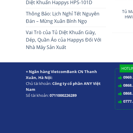
Diệt Khuẩn Happys HPS-101D
Tủ M
Thông Báo: Lịch Nghỉ Tết Nguyên
HWI
Đán – Mừng Xuân Bính Ngọ
Vai Trò của Tủ Diệt Khuẩn Giày,
Dép, Quần Áo của Happys Đối Với
Nhà Máy Sản Xuất
HOTLIN
+ Ngân hàng VietcomBank CN Thanh
0969.
Xuân, Hà Nội:
Chủ tài khoản:
Công ty cổ phần ANY Việt
0868.
Nam
0868.
Số tài khoản:
0711000226289
0777.