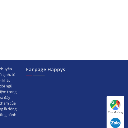
chuyên
Fanpage Happys
ủ lạnh, tủ
bị khác
ội ngũ
hiệm trong
̀ đầy
 châm của
ng là động
Tìm đường
đồng hành