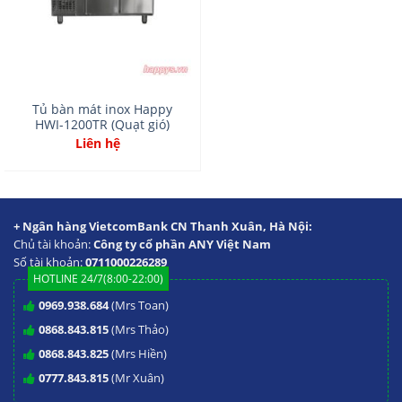
Tủ bàn mát inox Happy
HWI-1200TR (Quạt gió)
Liên hệ
+ Ngân hàng VietcomBank CN Thanh Xuân, Hà Nội:
Chủ tài khoản:
Công ty cổ phần ANY Việt Nam
Số tài khoản:
0711000226289
HOTLINE 24/7(8:00-22:00)
0969.938.684
(Mrs Toan)
0868.843.815
(Mrs Thảo)
0868.843.825
(Mrs Hiền)
0777.843.815
(Mr Xuân)