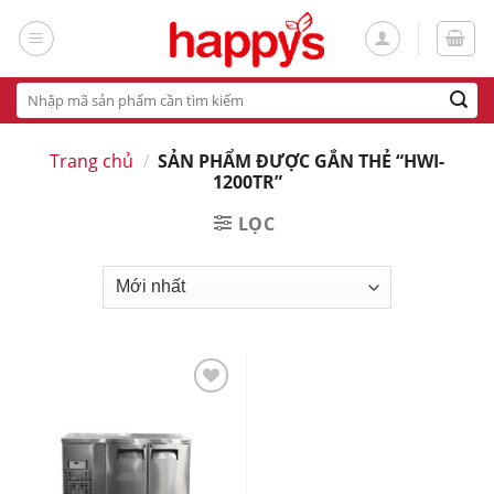
Skip
to
content
Tìm
kiếm:
Trang chủ
/
SẢN PHẨM ĐƯỢC GẮN THẺ “HWI-
1200TR”
LỌC
Add
to
wishlist