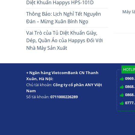
Diệt Khuẩn Happys HPS-101D
Máy l
Thông Báo: Lịch Nghỉ Tết Nguyên
Đán – Mừng Xuân Bính Ngọ
Vai Trò của Tủ Diệt Khuẩn Giày,
Dép, Quần Áo của Happys Đối Với
Nhà Máy Sản Xuất
HOTLIN
+ Ngân hàng VietcomBank CN Thanh
0969.
Xuân, Hà Nội:
Chủ tài khoản:
Công ty cổ phần ANY Việt
0868.
Nam
0868.
Số tài khoản:
0711000226289
0777.