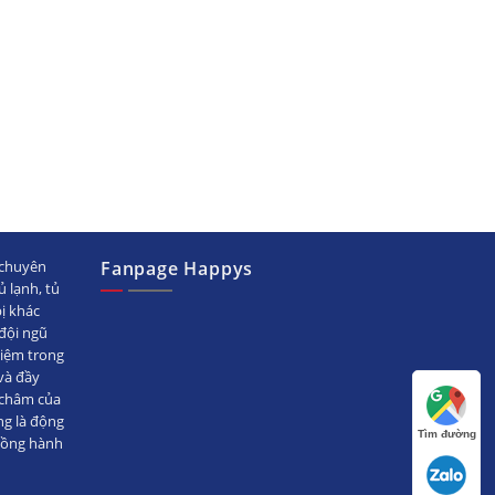
chuyên
Fanpage Happys
ủ lạnh, tủ
bị khác
ội ngũ
hiệm trong
̀ đầy
 châm của
ng là động
Tìm đường
đồng hành