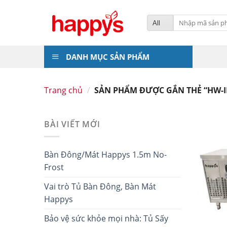
Skip
to
Tìm
kiếm:
content
DANH MỤC SẢN PHẨM
Trang chủ
/
SẢN PHẨM ĐƯỢC GẮN THẺ “HW-I
BÀI VIẾT MỚI
Bàn Đông/Mát Happys 1.5m No-
Frost
Vai trò Tủ Bàn Đông, Bàn Mát
Happys
Bảo vệ sức khỏe mọi nhà: Tủ Sấy