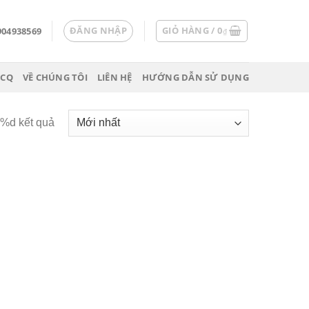
ĐĂNG NHẬP
GIỎ HÀNG /
0
904938569
₫
 CQ
VỀ CHÚNG TÔI
LIÊN HỆ
HƯỚNG DẪN SỬ DỤNG
ả %d kết quả