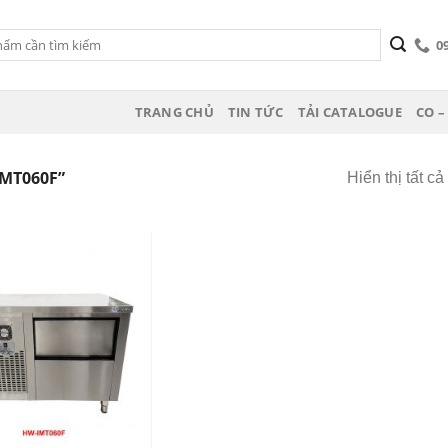
0
TRANG CHỦ
TIN TỨC
TẢI CATALOGUE
CO –
MT060F”
Hiển thị tất c
Add
to
wishlist