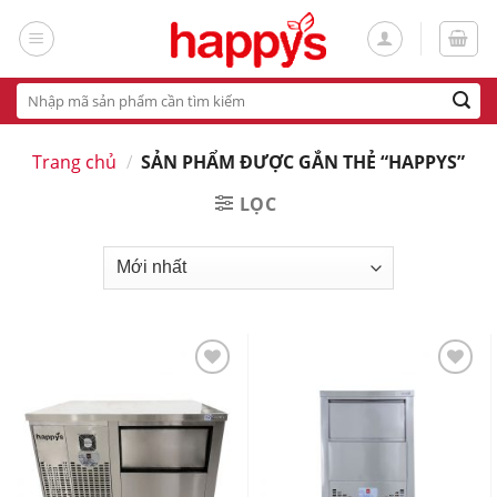
Skip
to
content
Tìm
kiếm:
Trang chủ
/
SẢN PHẨM ĐƯỢC GẮN THẺ “HAPPYS”
LỌC
Add
Add
to
to
wishlist
wishlist