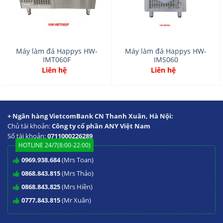
Máy làm đá Happys HW-
Máy làm đá Happys HW-
IMT060F
IMS060
Liên hệ
Liên hệ
+ Ngân hàng VietcomBank CN Thanh Xuân, Hà Nội:
Chủ tài khoản:
Công ty cổ phần ANY Việt Nam
Số tài khoản:
0711000226289
HOTLINE 24/7(8:00-22:00)
0969.938.684
(Mrs Toan)
0868.843.815
(Mrs Thảo)
0868.843.825
(Mrs Hiền)
0777.843.815
(Mr Xuân)