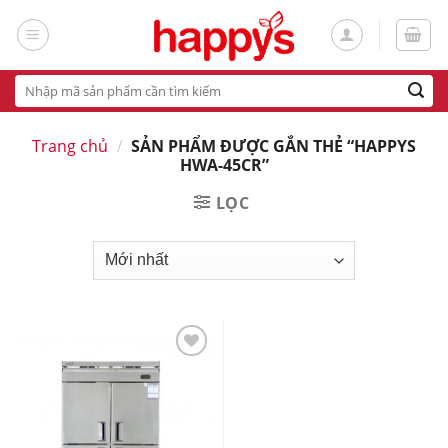
Skip
to
content
Tìm
kiếm:
Trang chủ
/
SẢN PHẨM ĐƯỢC GẮN THẺ “HAPPYS
HWA-45CR”
LỌC
Add
to
wishlist