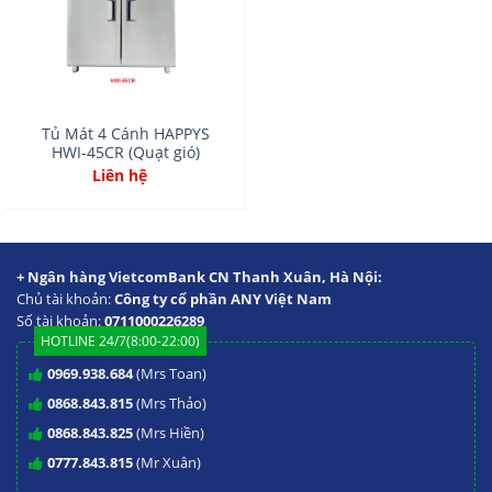
Tủ Mát 4 Cánh HAPPYS
HWI-45CR (Quạt gió)
Liên hệ
+ Ngân hàng VietcomBank CN Thanh Xuân, Hà Nội:
Chủ tài khoản:
Công ty cổ phần ANY Việt Nam
Số tài khoản:
0711000226289
HOTLINE 24/7(8:00-22:00)
0969.938.684
(Mrs Toan)
0868.843.815
(Mrs Thảo)
0868.843.825
(Mrs Hiền)
0777.843.815
(Mr Xuân)