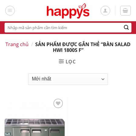
Skip
to
content
Tìm
kiếm:
Trang chủ
/
SẢN PHẨM ĐƯỢC GẮN THẺ “BÀN SALAD
HWI 1800S F”
LỌC
Add
to
wishlist