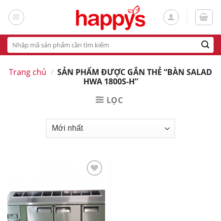
Skip
to
content
Tìm
kiếm:
Trang chủ
/
SẢN PHẨM ĐƯỢC GẮN THẺ “BÀN SALAD
HWA 1800S-H”
LỌC
Add
to
wishlist