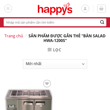
Skip
to
content
Tìm
kiếm:
Trang chủ
/
SẢN PHẨM ĐƯỢC GẮN THẺ “BÀN SALAD
HWA-1200S”
LỌC
Add
to
wishlist