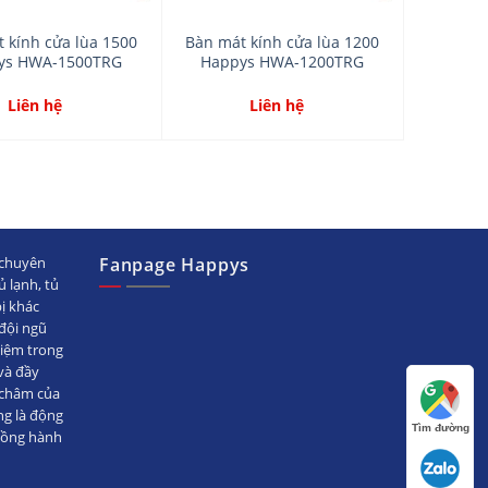
 kính cửa lùa 1500
Bàn mát kính cửa lùa 1200
ys HWA-1500TRG
Happys HWA-1200TRG
Liên hệ
Liên hệ
chuyên
Fanpage Happys
ủ lạnh, tủ
bị khác
ội ngũ
hiệm trong
̀ đầy
 châm của
ng là động
Tìm đường
đồng hành