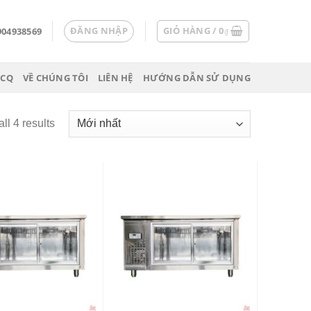
ĐĂNG NHẬP
GIỎ HÀNG /
0
904938569
₫
 CQ
VỀ CHÚNG TÔI
LIÊN HỆ
HƯỚNG DẪN SỬ DỤNG
ll 4 results
Add
Add
to
to
wishlist
wishlist