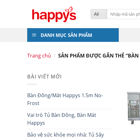
Skip
to
Tìm
kiếm:
content
DANH MỤC SẢN PHẨM
Trang chủ
/
SẢN PHẨM ĐƯỢC GẮN THẺ “BÀN 
BÀI VIẾT MỚI
Bàn Đông/Mát Happys 1.5m No-
Frost
Vai trò Tủ Bàn Đông, Bàn Mát
Happys
Bảo vệ sức khỏe mọi nhà: Tủ Sấy