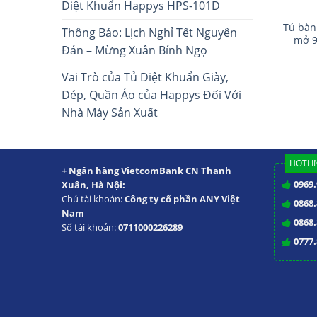
Diệt Khuẩn Happys HPS-101D
Tủ bàn
Thông Báo: Lịch Nghỉ Tết Nguyên
mở 9
Đán – Mừng Xuân Bính Ngọ
Vai Trò của Tủ Diệt Khuẩn Giày,
Dép, Quần Áo của Happys Đối Với
Nhà Máy Sản Xuất
HOTLIN
+ Ngân hàng VietcomBank CN Thanh
0969.
Xuân, Hà Nội:
Chủ tài khoản:
Công ty cổ phần ANY Việt
0868.
Nam
0868.
Số tài khoản:
0711000226289
0777.