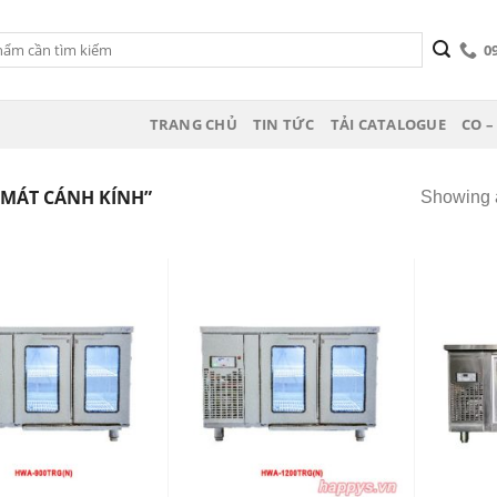
0
TRANG CHỦ
TIN TỨC
TẢI CATALOGUE
CO –
MÁT CÁNH KÍNH”
Showing a
Add
Add
to
to
wishlist
wishlist