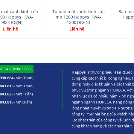
 mát cánh kính cửa
Tủ bàn mát cánh kính cửa
Bàn mát
00 Happys HWA-
mở 1200 Happys HWA-
Happ
900TRG(N)
1200TRG(N)
Liên hệ
Liên hệ
E 24/7(8:00-22:00)
Happys
là thương hiệu
Hàn Quốc
938.684
(Mrs Toan)
cung cấp các thiết bị công nghiệp, t
đông, máy diệt khuẩn và các thiết 
843.815
(Mrs Thảo)
phục vụ trong ngành HORECA. Với đ
843.825
(Mrs Hiền)
nhân lực đã có nhiều năm kinh ng
843.815
(Mr Xuân)
ngành ngành HORECA, năng động va
lòng nhiệt huyết vươn xa. Phương
công ty : “Sự hài lòng của khách hà
lực phát triển của công ty và luôn 
cùng khách hàng và các nhà thầu”.