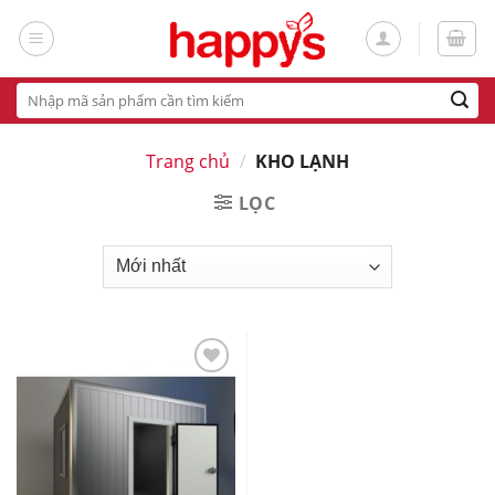
Skip
to
content
Tìm
kiếm:
Trang chủ
/
KHO LẠNH
LỌC
Add
to
wishlist