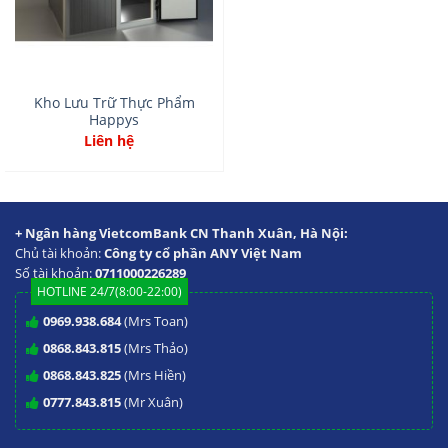
Kho Lưu Trữ Thực Phẩm
Happys
Liên hệ
+ Ngân hàng VietcomBank CN Thanh Xuân, Hà Nội:
Chủ tài khoản:
Công ty cổ phần ANY Việt Nam
Số tài khoản:
0711000226289
HOTLINE 24/7(8:00-22:00)
0969.938.684
(Mrs Toan)
0868.843.815
(Mrs Thảo)
0868.843.825
(Mrs Hiền)
0777.843.815
(Mr Xuân)