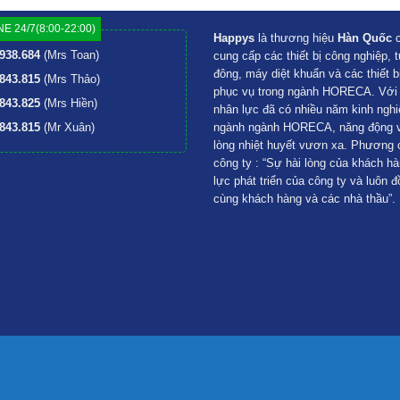
E 24/7(8:00-22:00)
Happys
là thương hiệu
Hàn Quốc
c
938.684
(Mrs Toan)
cung cấp các thiết bị công nghiệp, t
đông, máy diệt khuẩn và các thiết b
843.815
(Mrs Thảo)
phục vụ trong ngành HORECA. Với đ
843.825
(Mrs Hiền)
nhân lực đã có nhiều năm kinh nghi
843.815
(Mr Xuân)
ngành ngành HORECA, năng động va
lòng nhiệt huyết vươn xa. Phương
công ty : “Sự hài lòng của khách hà
lực phát triển của công ty và luôn đ
cùng khách hàng và các nhà thầu”.