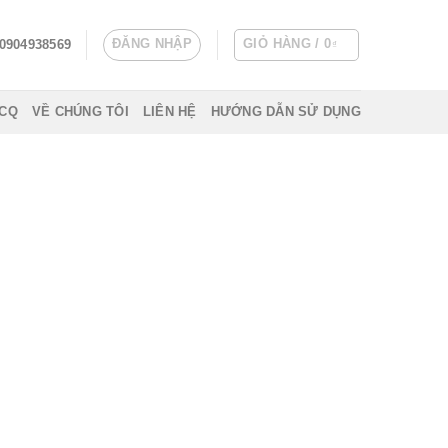
ĐĂNG NHẬP
GIỎ HÀNG /
0
0904938569
₫
 CQ
VỀ CHÚNG TÔI
LIÊN HỆ
HƯỚNG DẪN SỬ DỤNG