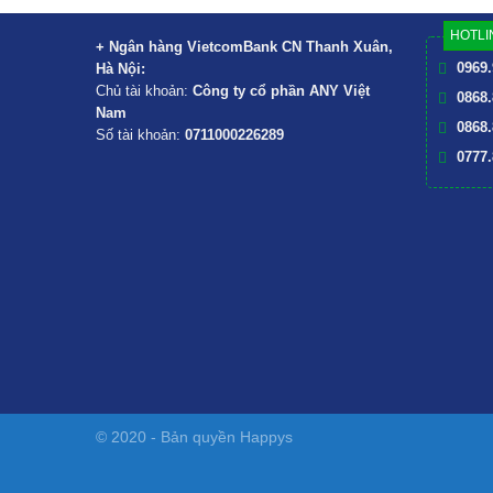
HOTLIN
+ Ngân hàng VietcomBank CN Thanh Xuân,
0969.
Hà Nội:
Chủ tài khoản:
Công ty cổ phần ANY Việt
0868.
Nam
0868.
Số tài khoản:
0711000226289
0777.
© 2020 - Bản quyền
Happys