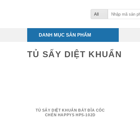
Skip
to
Tìm
kiếm:
content
DANH MỤC SẢN PHẨM
TỦ SẤY DIỆT KHUẨN
TỦ SẤY DIỆT KHUẨN BÁT ĐĨA CỐC
CHÉN HAPPYS HPS-102D