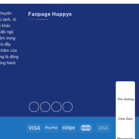
huyên
Fanpage Happys
ủ lạnh, tủ
ị khác
ội ngũ
ệm trong
̀ đầy
 châm của
ng là động
ồng hành
Tìm đường
Chat Zalo
Messenger